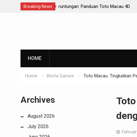
anduan Toto Macau 4D
Cara Memilih Angka Tepat di Kuda To
Breaking News
Keberhasilan
Skip
to
content
HOME
Home
Berita Games
Toto Macau: Tingkatkan P
Archives
Toto
deng
August 2026
July 2026
Februar
June 2026