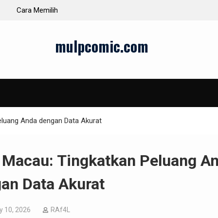
gel untuk Meraih
Riwayat dan Transformasi Kuda Togel di negara 
mulpcomic.com
eluang Anda dengan Data Akurat
 Macau: Tingkatkan Peluang A
an Data Akurat
y 10, 2026
RAf4L