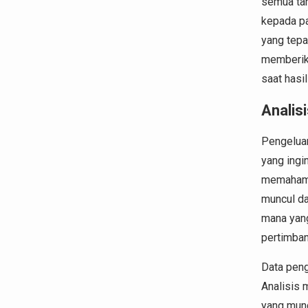
semua tar
kepada pa
yang tepa
memberika
saat hasi
Analis
Pengeluar
yang ing
memahami 
muncul da
mana yang
pertimban
Data peng
Analisis 
yang mung