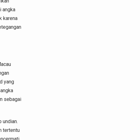
gikan
i angka
k karena
ketegangan
Macau
ngan
nd yang
-angka
an sebagai
p undian.
 tertentu
encermati