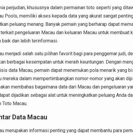
ia perjudian, khususnya dalam permainan toto seperti yang dita
u Pools, memiliki akses kepada data yang akurat sangat penting
tkan peluang menang. Banyak pemain yang berharap dapat mema
 terkait pengeluaran Macau dan keluaran Macau untuk membuat 
 baik dan lebih terinformasi.
u menjadi salah satu pilihan favorit bagi para penggemar judi, d
an berbagai kesempatan untuk meraih keuntungan. Dengan meng
sis data Macau, pemain dapat menemukan pola menarik yang bi
 mereka dalam mempertimbangkan nomor-nomor yang akan dipil
ni akan membahas bagaimana data dari Macau dan pengeluaran ya
dapat dijadikan sebagai alat untuk meningkatkan peluang Anda d
n Toto Macau.
tar Data Macau
au merupakan informasi penting yang dapat membantu para pem