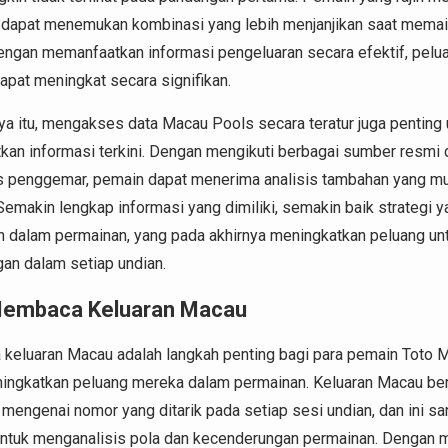
dapat menemukan kombinasi yang lebih menjanjikan saat memai
ngan memanfaatkan informasi pengeluaran secara efektif, pelu
pat meningkat secara signifikan.
ya itu, mengakses data Macau Pools secara teratur juga penting 
an informasi terkini. Dengan mengikuti berbagai sumber resmi 
s penggemar, pemain dapat menerima analisis tambahan yang m
Semakin lengkap informasi yang dimiliki, semakin baik strategi y
n dalam permainan, yang pada akhirnya meningkatkan peluang un
n dalam setiap undian.
Membaca Keluaran Macau
eluaran Macau adalah langkah penting bagi para pemain Toto 
ingkatkan peluang mereka dalam permainan. Keluaran Macau ber
 mengenai nomor yang ditarik pada setiap sesi undian, dan ini sa
untuk menganalisis pola dan kecenderungan permainan. Dengan