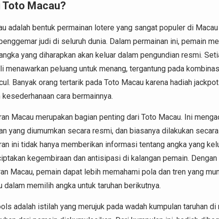
u Toto Macau?
u adalah bentuk permainan lotere yang sangat populer di Macau 
penggemar judi di seluruh dunia. Dalam permainan ini, pemain me
angka yang diharapkan akan keluar dalam pengundian resmi. Setia
li menawarkan peluang untuk menang, tergantung pada kombinas
ul. Banyak orang tertarik pada Toto Macau karena hadiah jackpot
 kesederhanaan cara bermainnya.
an Macau merupakan bagian penting dari Toto Macau. Ini menga
ian yang diumumkan secara resmi, dan biasanya dilakukan secara 
an ini tidak hanya memberikan informasi tentang angka yang kelua
iptakan kegembiraan dan antisipasi di kalangan pemain. Dengan
an Macau, pemain dapat lebih memahami pola dan tren yang mu
dalam memilih angka untuk taruhan berikutnya.
ls adalah istilah yang merujuk pada wadah kumpulan taruhan di