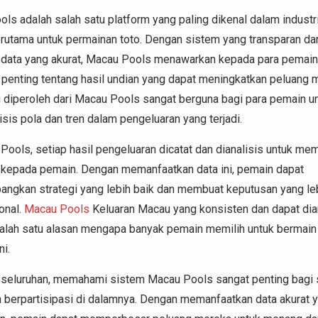
ls adalah salah satu platform yang paling dikenal dalam industri
terutama untuk permainan toto. Dengan sistem yang transparan da
 data yang akurat, Macau Pools menawarkan kepada para pemai
 penting tentang hasil undian yang dapat meningkatkan peluang 
 diperoleh dari Macau Pools sangat berguna bagi para pemain u
sis pola dan tren dalam pengeluaran yang terjadi.
Pools, setiap hasil pengeluaran dicatat dan dianalisis untuk me
kepada pemain. Dengan memanfaatkan data ini, pemain dapat
gkan strategi yang lebih baik dan membuat keputusan yang le
onal.
Macau Pools
Keluaran Macau yang konsisten dan dapat dia
alah satu alasan mengapa banyak pemain memilih untuk bermain 
ni.
seluruhan, memahami sistem Macau Pools sangat penting bagi s
n berpartisipasi di dalamnya. Dengan memanfaatkan data akurat 