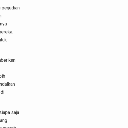
 perjudian
n
nnya
mereka.
ntuk
mberikan
bih
ndalkan
di
iapa saja
yang