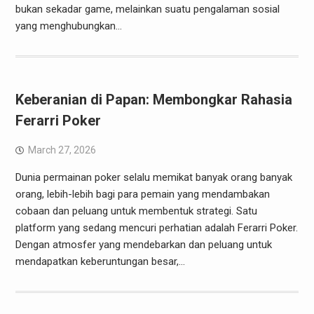
bukan sekadar game, melainkan suatu pengalaman sosial
yang menghubungkan…
Keberanian di Papan: Membongkar Rahasia
Ferarri Poker
March 27, 2026
Dunia permainan poker selalu memikat banyak orang banyak
orang, lebih-lebih bagi para pemain yang mendambakan
cobaan dan peluang untuk membentuk strategi. Satu
platform yang sedang mencuri perhatian adalah Ferarri Poker.
Dengan atmosfer yang mendebarkan dan peluang untuk
mendapatkan keberuntungan besar,…