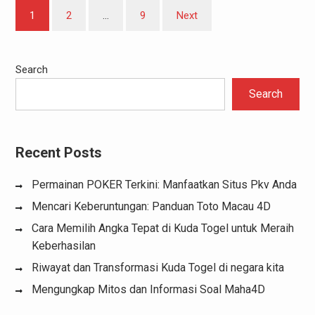
Posts
1
2
…
9
Next
pagination
Search
Search
Recent Posts
Permainan POKER Terkini: Manfaatkan Situs Pkv Anda
Mencari Keberuntungan: Panduan Toto Macau 4D
Cara Memilih Angka Tepat di Kuda Togel untuk Meraih
Keberhasilan
Riwayat dan Transformasi Kuda Togel di negara kita
Mengungkap Mitos dan Informasi Soal Maha4D