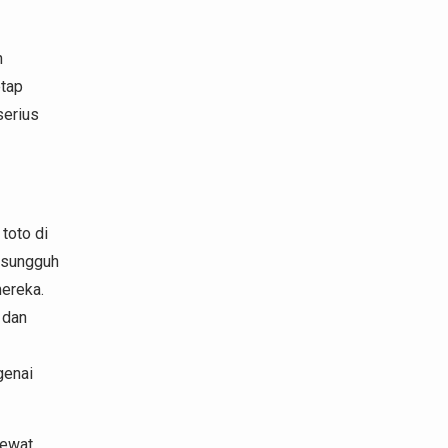
n
etap
serius
toto di
t sungguh
ereka.
 dan
genai
lewat