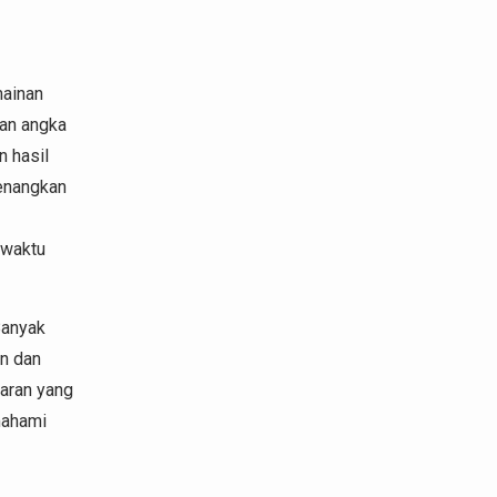
mainan
han angka
n hasil
enangkan
 waktu
Banyak
an dan
uaran yang
mahami