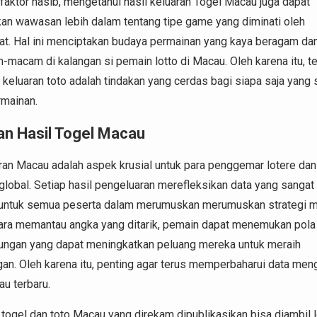
u faktor nasib, mengetahui hasil keluaran Togel Macau juga dapat
n wawasan lebih dalam tentang tipe game yang diminati oleh
t. Hal ini menciptakan budaya permainan yang kaya beragam da
macam di kalangan si pemain lotto di Macau. Oleh karena itu, t
 keluaran toto adalah tindakan yang cerdas bagi siapa saja yang 
mainan.
an Hasil Togel Macau
an Macau adalah aspek krusial untuk para penggemar lotere dan 
lobal. Setiap hasil pengeluaran merefleksikan data yang sanga
 untuk semua peserta dalam merumuskan merumuskan strategi m
ra memantau angka yang ditarik, pemain dapat menemukan pola
ngan yang dapat meningkatkan peluang mereka untuk meraih
n. Oleh karena itu, penting agar terus memperbaharui data men
au terbaru.
i togel dan toto Macau yang direkam dipublikasikan bisa diambil 