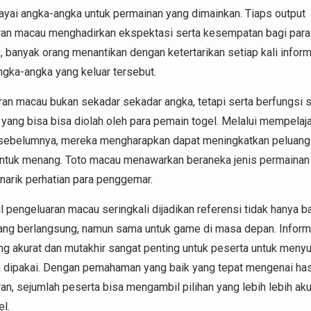
ai angka-angka untuk permainan yang dimainkan. Tiaps output
an macau menghadirkan ekspektasi serta kesempatan bagi para
u, banyak orang menantikan dengan ketertarikan setiap kali infor
ngka-angka yang keluar tersebut.
an macau bukan sekadar sekadar angka, tetapi serta berfungsi 
 yang bisa bisa diolah oleh para pemain togel. Melalui mempelaja
 sebelumnya, mereka mengharapkan dapat meningkatkan peluang
ntuk menang. Toto macau menawarkan beraneka jenis permainan
narik perhatian para penggemar.
il pengeluaran macau seringkali dijadikan referensi tidak hanya 
ng berlangsung, namun sama untuk game di masa depan. Inform
g akurat dan mutakhir sangat penting untuk peserta untuk menyu
 dipakai. Dengan pemahaman yang baik yang tepat mengenai has
an, sejumlah peserta bisa mengambil pilihan yang lebih lebih ak
l.