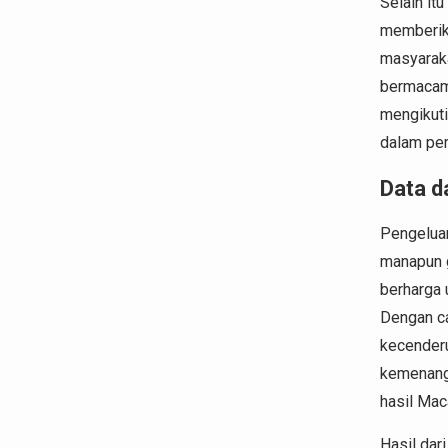
Selain it
memberika
masyaraka
bermacam-
mengikuti
dalam per
Data d
Pengeluar
manapun g
berharga
Dengan ca
kecenderu
kemenanga
hasil Mac
Hasil dar