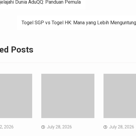
elajahi Dunia AduQQ: Panduan Pemula
ation
Togel SGP vs Togel HK: Mana yang Lebih Menguntun
ed Posts
2, 2026
July 28, 2026
July 28, 2026