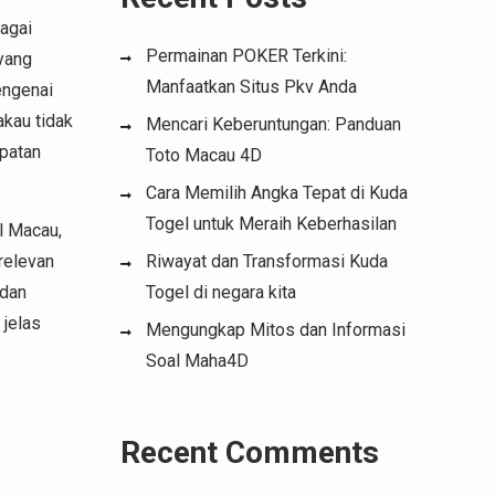
bagai
Permainan POKER Terkini:
yang
Manfaatkan Situs Pkv Anda
engenai
akau tidak
Mencari Keberuntungan: Panduan
patan
Toto Macau 4D
Cara Memilih Angka Tepat di Kuda
Togel untuk Meraih Keberhasilan
l Macau,
relevan
Riwayat dan Transformasi Kuda
 dan
Togel di negara kita
jelas
Mengungkap Mitos dan Informasi
Soal Maha4D
Recent Comments