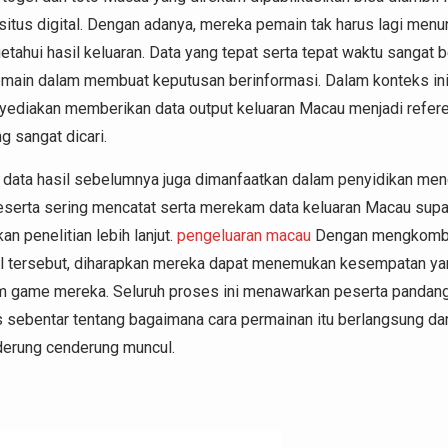
situs digital. Dengan adanya, mereka pemain tak harus lagi men
etahui hasil keluaran. Data yang tepat serta tepat waktu sangat 
ain dalam membuat keputusan berinformasi. Dalam konteks ini,
ediakan memberikan data output keluaran Macau menjadi refer
g sangat dicari.
u, data hasil sebelumnya juga dimanfaatkan dalam penyidikan me
serta sering mencatat serta merekam data keluaran Macau supa
n penelitian lebih lanjut.
pengeluaran macau
Dengan mengkombi
il tersebut, diharapkan mereka dapat menemukan kesempatan ya
m game mereka. Seluruh proses ini menawarkan peserta pandan
as sebentar tentang bagaimana cara permainan itu berlangsung da
erung cenderung muncul.