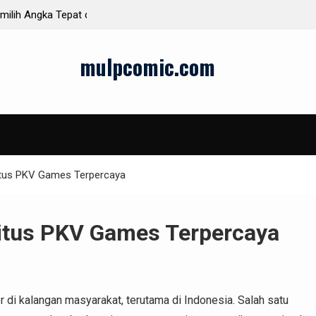
gel untuk Meraih
Riwayat dan Transformasi Kuda Togel di negara 
mulpcomic.com
itus PKV Games Terpercaya
itus PKV Games Terpercaya
er di kalangan masyarakat, terutama di Indonesia. Salah satu