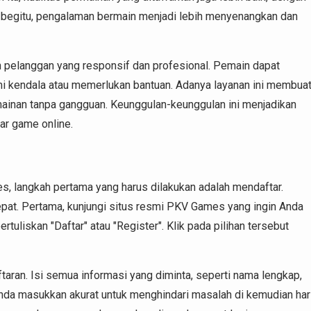
n begitu, pengalaman bermain menjadi lebih menyenangkan dan
an pelanggan yang responsif dan profesional. Pemain dapat
i kendala atau memerlukan bantuan. Adanya layanan ini membua
ainan tanpa gangguan. Keunggulan-keunggulan ini menjadikan
ar game online.
, langkah pertama yang harus dilakukan adalah mendaftar.
pat. Pertama, kunjungi situs resmi PKV Games yang ingin Anda
rtuliskan "Daftar" atau "Register". Klik pada pilihan tersebut
taran. Isi semua informasi yang diminta, seperti nama lengkap,
Anda masukkan akurat untuk menghindari masalah di kemudian hari