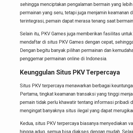
sehingga menciptakan pengalaman bermain yang lebi
permainan yang seru, tetapi juga menjamin keamanan 
terintegrasi, pemain dapat merasa tenang saat bermai
Selain itu, PKV Games juga memberikan fasilitas untu
mendaftar di situs PKV Games dengan cepat, sehingga
Dengan begitu banyak pilihan permainan dan kemudahan
penggemar permainan online di Indonesia.
Keunggulan Situs PKV Terpercaya
Situs PKV terpercaya menawarkan berbagai keuntunga
Pertama, tingkat keamanan transaksi yang tinggi menja
pemain tidak perlu khawatir tentang informasi pribadi 
mengingat banyaknya situs ilegal yang dapat merugika
Kedua, situs PKV terpercaya biasanya menyediakan vari
hingga aduq, semua bisa diakses dengan mudah. Selain 