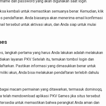
rname dan password yang akan digunakan saat login.
iksa kembali untuk memastikan semuanya benar. Kemudian, klik
ses pendaftaran. Anda biasanya akan menerima email konfirmasi
ail tersebut untuk aktivasi akun, dan Anda siap untuk mulai
mes
s, langkah pertama yang harus Anda lakukan adalah melakukan
iakan layanan PKV. Setelah itu, temukan tombol login dan
ftarkan. Pastikan informasi yang dimasukkan benar untuk
iliki akun, Anda bisa melakukan pendaftaran terlebih dahulu
erbagai macam permainan yang ditawarkan, termasuk dominoqq,
da telah mendownload aplikasi PKV Games jika situs tersebut
ng tersedia untuk memastikan bahwa perangkat Anda aman dan