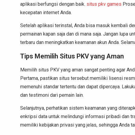
aplikasi berfungsi dengan baik.
situs pkv games
Prose
kecepatan internet Anda.
Setelah aplikasi terinstal, Anda bisa masuk kembali
permainan kapan saja dan di mana saja. Jangan lupa un
terbaru dan meningkatkan keamanan akun Anda. Selam
Tips Memilih Situs PKV yang Aman
Memilih situs PKV yang aman sangat penting agar And
Pertama, pastikan situs tersebut memiliki lisensi resm
memenuhi standar tertentu dan dapat dipercaya. Lakuk
dan testimoni dari pemain lain.
Selanjutnya, perhatikan sistem keamanan yang diterap
enkripsi data untuk melindungi informasi pribadi dan t
memiliki kebijakan privasi yang jelas, sehingga Anda t