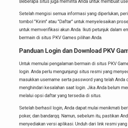
Beberapa situs juga meminta Anda untuk membuat use
Setelah mengisi semua informasi yang diperlukan, per
tombol "Kirim" atau "Daftar" untuk menyelesaikan pro
untuk memverifikasi akun Anda. Ikuti petunjuk dalam em
bermain di situs PKV Games pilihan Anda.
Panduan Login dan Download PKV Ga
Untuk memulai pengalaman bermain di situs PKV Game
login. Anda perlu mengunjungi situs resmi yang menyed
masukkan username serta password yang telah Anda da
menghindari kesalahan saat login. Jika Anda belum mem
melalui opsi daftar yang tersedia di situs.
Setelah berhasil login, Anda dapat mulai menikmati b
poker, dan bandarqq. Namun, sebelum itu, pastikan An
menyediakan versi aplikasi. Unduh dari link resmi ya