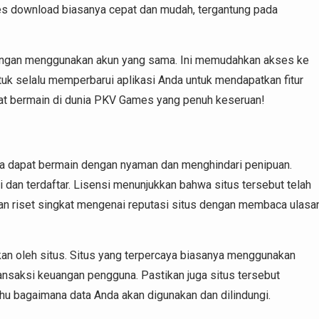
s download biasanya cepat dan mudah, tergantung pada
 dengan menggunakan akun yang sama. Ini memudahkan akses ke
tuk selalu memperbarui aplikasi Anda untuk mendapatkan fitur
at bermain di dunia PKV Games yang penuh keseruan!
a dapat bermain dengan nyaman dan menghindari penipuan.
i dan terdaftar. Lisensi menunjukkan bahwa situs tersebut telah
an riset singkat mengenai reputasi situs dengan membaca ulasa
kan oleh situs. Situs yang terpercaya biasanya menggunakan
ransaksi keuangan pengguna. Pastikan juga situs tersebut
ahu bagaimana data Anda akan digunakan dan dilindungi.