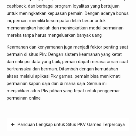
cashback, dan berbagai program loyalitas yang bertujuan
untuk meningkatkan kepuasan pemain. Dengan adanya bonus
ini, pemain memiliki kesempatan lebih besar untuk
memenangkan hadiah dan meningkatkan modal permainan
mereka tanpa harus mengeluarkan banyak uang.
Keamanan dan kenyamanan juga menjadi faktor penting saat
bermain di situs Pkv. Dengan sistem keamanan yang ketat
dan enkripsi data yang baik, pemain dapat merasa aman saat
bertransaksi dan bermain. Ditambah dengan kemudahan
akses melalui aplikasi Pkv games, pemain bisa menikmati
permainan kapan saja dan di mana saja. Semua ini
menjadikan situs Pkv pilihan yang tepat untuk penggemar
permainan online.
Post
Panduan Lengkap untuk Situs PKV Games Terpercaya
navigation