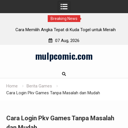
Breaking News
Cara Memilih Angka Tepat di Kuda Togel untuk Meraih
Keberhasilan
07 Aug, 2026
Skip
mulpcomic.com
to
content
Home
Berita Games
Cara Login Pkv Games Tanpa Masalah dan Mudah
Cara Login Pkv Games Tanpa Masalah
dan Mudah