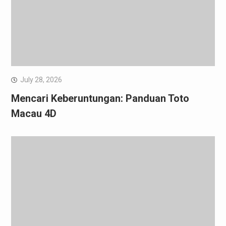
July 28, 2026
Mencari Keberuntungan: Panduan Toto
Macau 4D