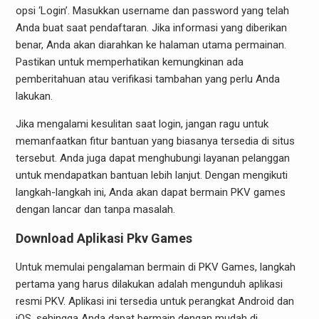
opsi ‘Login’. Masukkan username dan password yang telah
Anda buat saat pendaftaran. Jika informasi yang diberikan
benar, Anda akan diarahkan ke halaman utama permainan.
Pastikan untuk memperhatikan kemungkinan ada
pemberitahuan atau verifikasi tambahan yang perlu Anda
lakukan.
Jika mengalami kesulitan saat login, jangan ragu untuk
memanfaatkan fitur bantuan yang biasanya tersedia di situs
tersebut. Anda juga dapat menghubungi layanan pelanggan
untuk mendapatkan bantuan lebih lanjut. Dengan mengikuti
langkah-langkah ini, Anda akan dapat bermain PKV games
dengan lancar dan tanpa masalah.
Download Aplikasi Pkv Games
Untuk memulai pengalaman bermain di PKV Games, langkah
pertama yang harus dilakukan adalah mengunduh aplikasi
resmi PKV. Aplikasi ini tersedia untuk perangkat Android dan
iOS, sehingga Anda dapat bermain dengan mudah di