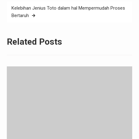
Kelebihan Jenius Toto dalam hal Mempermudah Proses
Bertaruh
Related Posts