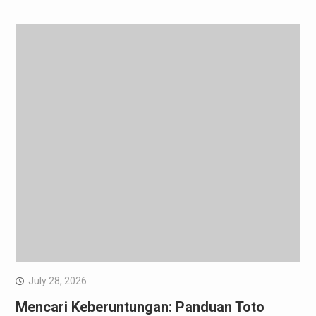
July 28, 2026
Mencari Keberuntungan: Panduan Toto