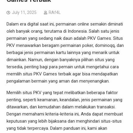
July 11, 2025
RAf4L
Dalam era digital saat ini, permainan online semakin diminati
oleh banyak orang, terutama di Indonesia. Salah satu jenis
permainan yang sedang naik daun adalah PKV Games. Situs
PKV menawarkan beragam permainan poker, dominoqq, dan
berbagai jenis permainan kartu lainnya yang menarik untuk
dimainkan. Namun, dengan banyaknya pilihan situs yang
tersedia, penting bagi para pemain untuk mengetahui cara
memilih situs PKV Games terbaik agar bisa mendapatkan
pengalaman bermain yang aman dan menyenangkan.
Memilih situs PKV yang tepat melibatkan beberapa faktor
penting, seperti keamanan, keandalan, jenis permainan yang
ditawarkan, dan kemudahan dalam melakukan transaksi.
Dengan memahami kriteria-kriteria ini, Anda dapat membuat
keputusan yang lebih bijaksana dan menghindari situs-situs
yang tidak terpercaya. Dalam panduan ini, kami akan