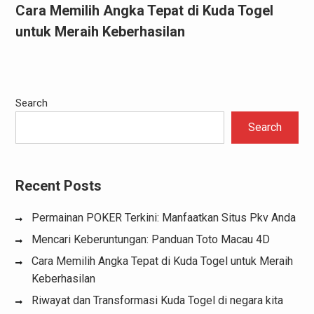
Cara Memilih Angka Tepat di Kuda Togel
untuk Meraih Keberhasilan
Search
Search
Recent Posts
Permainan POKER Terkini: Manfaatkan Situs Pkv Anda
Mencari Keberuntungan: Panduan Toto Macau 4D
Cara Memilih Angka Tepat di Kuda Togel untuk Meraih
Keberhasilan
Riwayat dan Transformasi Kuda Togel di negara kita