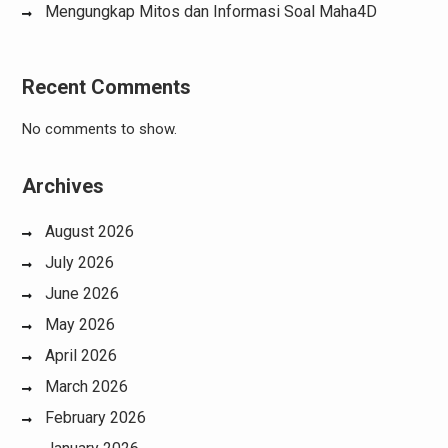
Mengungkap Mitos dan Informasi Soal Maha4D
Recent Comments
No comments to show.
Archives
August 2026
July 2026
June 2026
May 2026
April 2026
March 2026
February 2026