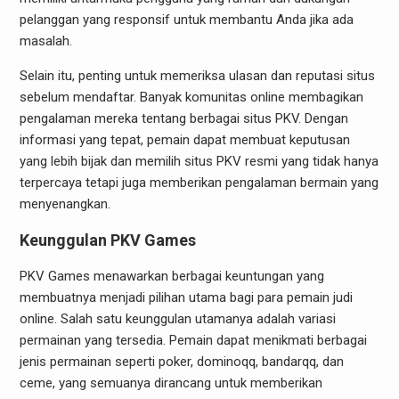
pelanggan yang responsif untuk membantu Anda jika ada
masalah.
Selain itu, penting untuk memeriksa ulasan dan reputasi situs
sebelum mendaftar. Banyak komunitas online membagikan
pengalaman mereka tentang berbagai situs PKV. Dengan
informasi yang tepat, pemain dapat membuat keputusan
yang lebih bijak dan memilih situs PKV resmi yang tidak hanya
terpercaya tetapi juga memberikan pengalaman bermain yang
menyenangkan.
Keunggulan PKV Games
PKV Games menawarkan berbagai keuntungan yang
membuatnya menjadi pilihan utama bagi para pemain judi
online. Salah satu keunggulan utamanya adalah variasi
permainan yang tersedia. Pemain dapat menikmati berbagai
jenis permainan seperti poker, dominoqq, bandarqq, dan
ceme, yang semuanya dirancang untuk memberikan