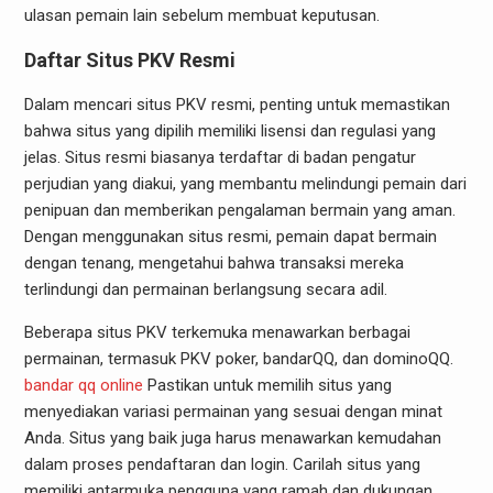
ulasan pemain lain sebelum membuat keputusan.
Daftar Situs PKV Resmi
Dalam mencari situs PKV resmi, penting untuk memastikan
bahwa situs yang dipilih memiliki lisensi dan regulasi yang
jelas. Situs resmi biasanya terdaftar di badan pengatur
perjudian yang diakui, yang membantu melindungi pemain dari
penipuan dan memberikan pengalaman bermain yang aman.
Dengan menggunakan situs resmi, pemain dapat bermain
dengan tenang, mengetahui bahwa transaksi mereka
terlindungi dan permainan berlangsung secara adil.
Beberapa situs PKV terkemuka menawarkan berbagai
permainan, termasuk PKV poker, bandarQQ, dan dominoQQ.
bandar qq online
Pastikan untuk memilih situs yang
menyediakan variasi permainan yang sesuai dengan minat
Anda. Situs yang baik juga harus menawarkan kemudahan
dalam proses pendaftaran dan login. Carilah situs yang
memiliki antarmuka pengguna yang ramah dan dukungan