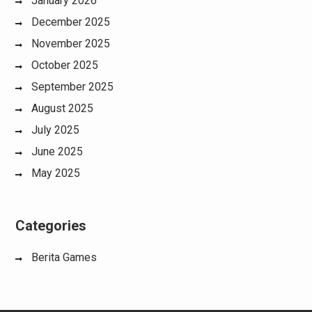
January 2026
December 2025
November 2025
October 2025
September 2025
August 2025
July 2025
June 2025
May 2025
Categories
Berita Games