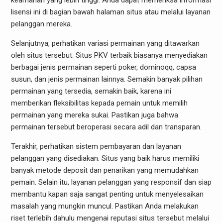
keamanan yang lebih tinggi. Anda dapat memeriksa informasi
lisensi ini di bagian bawah halaman situs atau melalui layanan
pelanggan mereka.
Selanjutnya, perhatikan variasi permainan yang ditawarkan
oleh situs tersebut. Situs PKV terbaik biasanya menyediakan
berbagai jenis permainan seperti poker, dominoqq, capsa
susun, dan jenis permainan lainnya. Semakin banyak pilihan
permainan yang tersedia, semakin baik, karena ini
memberikan fleksibilitas kepada pemain untuk memilih
permainan yang mereka sukai. Pastikan juga bahwa
permainan tersebut beroperasi secara adil dan transparan.
Terakhir, perhatikan sistem pembayaran dan layanan
pelanggan yang disediakan. Situs yang baik harus memiliki
banyak metode deposit dan penarikan yang memudahkan
pemain. Selain itu, layanan pelanggan yang responsif dan siap
membantu kapan saja sangat penting untuk menyelesaikan
masalah yang mungkin muncul. Pastikan Anda melakukan
riset terlebih dahulu mengenai reputasi situs tersebut melalui