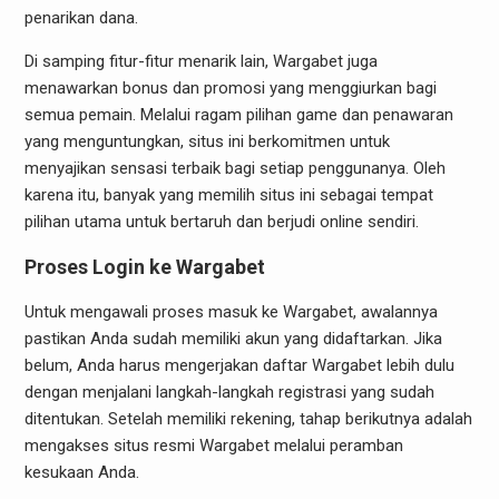
penarikan dana.
Di samping fitur-fitur menarik lain, Wargabet juga
menawarkan bonus dan promosi yang menggiurkan bagi
semua pemain. Melalui ragam pilihan game dan penawaran
yang menguntungkan, situs ini berkomitmen untuk
menyajikan sensasi terbaik bagi setiap penggunanya. Oleh
karena itu, banyak yang memilih situs ini sebagai tempat
pilihan utama untuk bertaruh dan berjudi online sendiri.
Proses Login ke Wargabet
Untuk mengawali proses masuk ke Wargabet, awalannya
pastikan Anda sudah memiliki akun yang didaftarkan. Jika
belum, Anda harus mengerjakan daftar Wargabet lebih dulu
dengan menjalani langkah-langkah registrasi yang sudah
ditentukan. Setelah memiliki rekening, tahap berikutnya adalah
mengakses situs resmi Wargabet melalui peramban
kesukaan Anda.