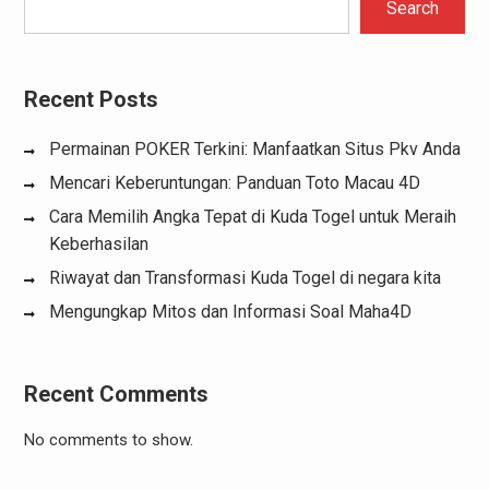
Search
Recent Posts
Permainan POKER Terkini: Manfaatkan Situs Pkv Anda
Mencari Keberuntungan: Panduan Toto Macau 4D
Cara Memilih Angka Tepat di Kuda Togel untuk Meraih
Keberhasilan
Riwayat dan Transformasi Kuda Togel di negara kita
Mengungkap Mitos dan Informasi Soal Maha4D
Recent Comments
No comments to show.