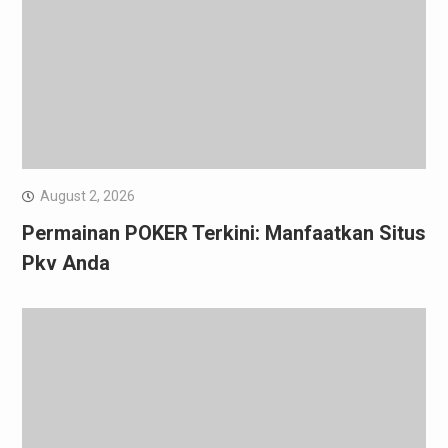
August 2, 2026
Permainan POKER Terkini: Manfaatkan Situs
Pkv Anda