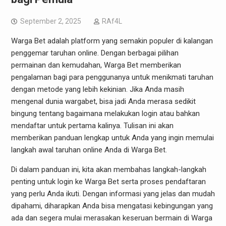
September 2, 2025
RAf4L
Warga Bet adalah platform yang semakin populer di kalangan
penggemar taruhan online. Dengan berbagai pilihan
permainan dan kemudahan, Warga Bet memberikan
pengalaman bagi para penggunanya untuk menikmati taruhan
dengan metode yang lebih kekinian. Jika Anda masih
mengenal dunia wargabet, bisa jadi Anda merasa sedikit
bingung tentang bagaimana melakukan login atau bahkan
mendaftar untuk pertama kalinya. Tulisan ini akan
memberikan panduan lengkap untuk Anda yang ingin memulai
langkah awal taruhan online Anda di Warga Bet.
Di dalam panduan ini, kita akan membahas langkah-langkah
penting untuk login ke Warga Bet serta proses pendaftaran
yang perlu Anda ikuti. Dengan informasi yang jelas dan mudah
dipahami, diharapkan Anda bisa mengatasi kebingungan yang
ada dan segera mulai merasakan keseruan bermain di Warga