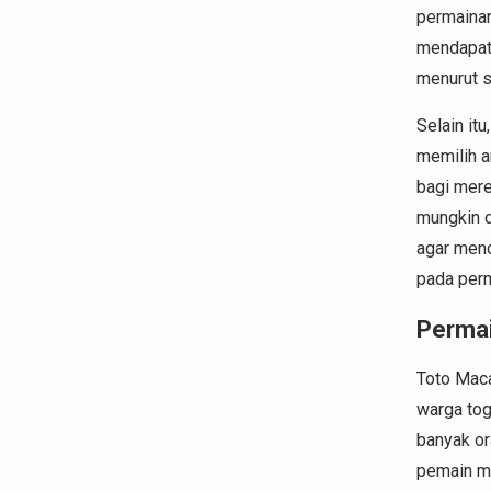
permaina
mendapat 
menurut s
Selain it
memilih a
bagi mere
mungkin d
agar menc
pada perm
Permai
Toto Maca
warga tog
banyak or
pemain m