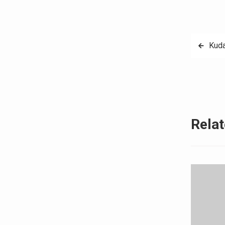
Post
Kuda
navig
Relat