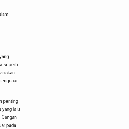
alam
 yang
a seperti
wariskan
 mengenai
n penting
 yang lalu
. Dengan
uar pada