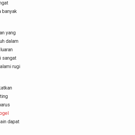
ngat
a banyak
an yang
atuh dalam
luaran
i sangat
alami rugi
katkan
ting
harus
ogel
ain dapat