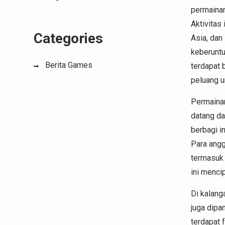
permainan
Aktivitas
Categories
Asia, dan
keberuntu
Berita Games
terdapat 
peluang u
Permainan
datang da
berbagi i
Para angg
termasuk 
ini menci
Di kalang
juga dipa
terdapat 