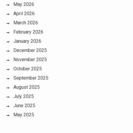
May 2026
April 2026
March 2026
February 2026
January 2026
December 2025
November 2025
October 2025
September 2025
August 2025
July 2025
June 2025
May 2025