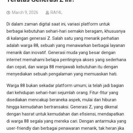
March 9, 2026
RAf4L
Di dalam zaman digital saat ini, variasi platform untuk
berbagai kebutuhan sehari-hari semakin beragam, khususnya
di kalangan generasi Z. Salah satu yang menarik perhatian
adalah warga 88, sebuah yang menawarkan berbagai layanan
menarik dan inovatif. Generasi muda yang besar dengan
internet memahami betapa pentingnya akses yang sederhana
dan cepat, dan warga 88 menjawab kebutuhan itu dengan
menyediakan sebuah pengalaman yang memuaskan hati.
Warga 88 bukan sekadar platform umum; ia telah jadi bagian
dari kehidupan sehari-hari sejumlah orang. Fitur-fitur yang
disediakan mencakup beraneka aspek, mulai dari hiburan
hingga kemudahan bertransaksi. Generasi Z, yang dikenal
dengan hasrat untuk kemudahan dan efisiensi, mendapatkan
di warga 88 segala yang mereka cari. Dengan antarmuka yang
user-friendly dan berbagai penawaran menarik, tak heran jika