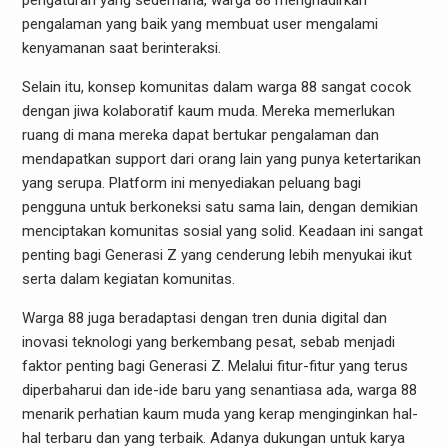
pengaturan yang sederhana, warga 88 menghadirkan
pengalaman yang baik yang membuat user mengalami
kenyamanan saat berinteraksi.
Selain itu, konsep komunitas dalam warga 88 sangat cocok
dengan jiwa kolaboratif kaum muda. Mereka memerlukan
ruang di mana mereka dapat bertukar pengalaman dan
mendapatkan support dari orang lain yang punya ketertarikan
yang serupa. Platform ini menyediakan peluang bagi
pengguna untuk berkoneksi satu sama lain, dengan demikian
menciptakan komunitas sosial yang solid. Keadaan ini sangat
penting bagi Generasi Z yang cenderung lebih menyukai ikut
serta dalam kegiatan komunitas.
Warga 88 juga beradaptasi dengan tren dunia digital dan
inovasi teknologi yang berkembang pesat, sebab menjadi
faktor penting bagi Generasi Z. Melalui fitur-fitur yang terus
diperbaharui dan ide-ide baru yang senantiasa ada, warga 88
menarik perhatian kaum muda yang kerap menginginkan hal-
hal terbaru dan yang terbaik. Adanya dukungan untuk karya