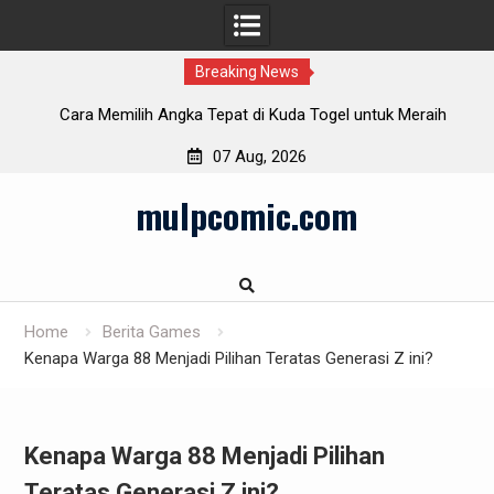
Breaking News
Cara Memilih Angka Tepat di Kuda Togel untuk Meraih
Keberhasilan
07 Aug, 2026
Skip
mulpcomic.com
to
content
Home
Berita Games
Kenapa Warga 88 Menjadi Pilihan Teratas Generasi Z ini?
Kenapa Warga 88 Menjadi Pilihan
Teratas Generasi Z ini?