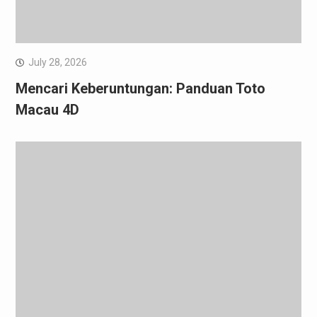
July 28, 2026
Mencari Keberuntungan: Panduan Toto
Macau 4D