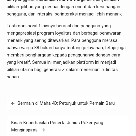
pilihan-pilihan yang sesuai dengan minat dan kesenangan
pengguna, dan interaksi berinteraksi menjadi lebih menarik.
Testimoni positif lainnya berasal dari pengguna yang
mengapresiasi program loyalitas dan berbagai penawaran
menarik yang sering ditawarkan. Para pengguna merasa
bahwa warga 88 bukan hanya tentang pelayanan, tetapi juga
memberi penghargaan kepada penggunanya dengan cara
yang kreatif. Semua ini menjadikan platform ini menjadi
pilihan utama bagi generasi Z dalam menemani rutinitas
harian.
Post
Bermain di Maha 4D: Petunjuk untuk Pemain Baru
navigation
Kisah Keberhasilan Peserta Jenius Poker yang
Menginspirasi