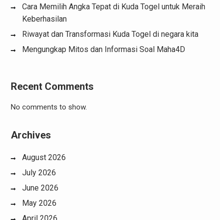
Cara Memilih Angka Tepat di Kuda Togel untuk Meraih
Keberhasilan
Riwayat dan Transformasi Kuda Togel di negara kita
Mengungkap Mitos dan Informasi Soal Maha4D
Recent Comments
No comments to show.
Archives
August 2026
July 2026
June 2026
May 2026
April 2026