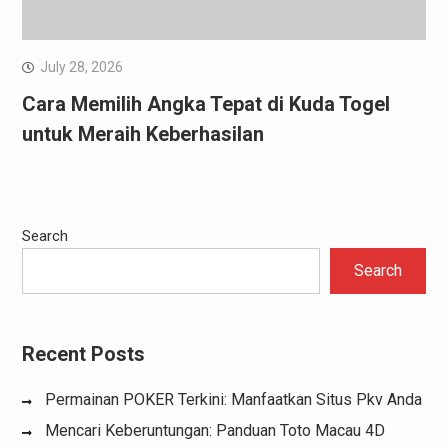
July 28, 2026
Cara Memilih Angka Tepat di Kuda Togel
untuk Meraih Keberhasilan
Search
Search
Recent Posts
Permainan POKER Terkini: Manfaatkan Situs Pkv Anda
Mencari Keberuntungan: Panduan Toto Macau 4D