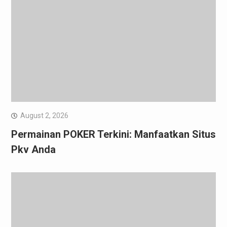
August 2, 2026
Permainan POKER Terkini: Manfaatkan Situs
Pkv Anda