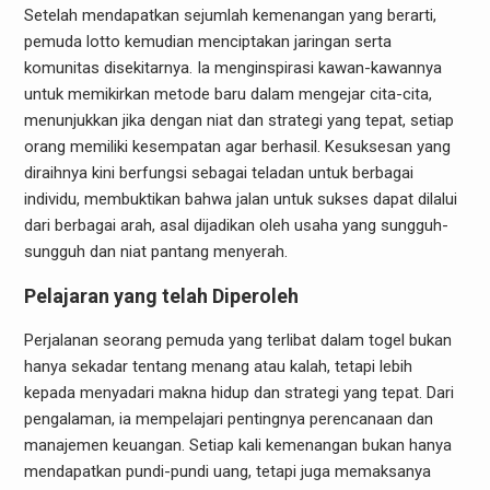
Setelah mendapatkan sejumlah kemenangan yang berarti,
pemuda lotto kemudian menciptakan jaringan serta
komunitas disekitarnya. Ia menginspirasi kawan-kawannya
untuk memikirkan metode baru dalam mengejar cita-cita,
menunjukkan jika dengan niat dan strategi yang tepat, setiap
orang memiliki kesempatan agar berhasil. Kesuksesan yang
diraihnya kini berfungsi sebagai teladan untuk berbagai
individu, membuktikan bahwa jalan untuk sukses dapat dilalui
dari berbagai arah, asal dijadikan oleh usaha yang sungguh-
sungguh dan niat pantang menyerah.
Pelajaran yang telah Diperoleh
Perjalanan seorang pemuda yang terlibat dalam togel bukan
hanya sekadar tentang menang atau kalah, tetapi lebih
kepada menyadari makna hidup dan strategi yang tepat. Dari
pengalaman, ia mempelajari pentingnya perencanaan dan
manajemen keuangan. Setiap kali kemenangan bukan hanya
mendapatkan pundi-pundi uang, tetapi juga memaksanya