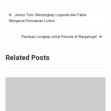
Post
Jenius Toto: Menyingkap Legenda dan Fakta
navigation
Mengenai Permainan Lotere
Panduan Lengkap untuk Pemula di Wargatogel
Related Posts