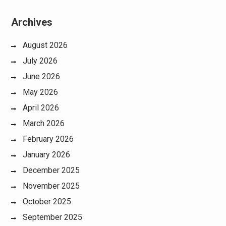
Archives
August 2026
July 2026
June 2026
May 2026
April 2026
March 2026
February 2026
January 2026
December 2025
November 2025
October 2025
September 2025