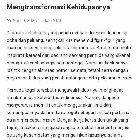
Mengtransformasi Kehidupannya
April 9, 2026
RAf4L
Di dalam kehidupan yang penuh dengan dipenuhi dengan uji
coba dan peluang, seringkali kita menemui figur-figur yang
mampu sukses mengalihkan takdir mereka. Salah satu cerita
inspiratif berasal dari seorang seorang pemuda yang dikenal
sebagai dikenal sebagai pemudatogel. Nama ini tidak hanya
identik dengan aktivitas nomor semata, tetapi serta dengan
perjalanan hidup yang penuh rintangan serta pelajaran bernilai.
Pemuda togel tersebut mengawali hidup nya, menghadapi
hambatan dan keterbatasan finansial. Namun, daripada
menyerah, ia memilih untuk menggunakan ilmu dan
kemampuannya dalam dunia togel sebagai langkah pertama
dalam mencapai impian. Dengan kerja keras dan taktik yang
tepat, ia sukses mengubah angka tersebut tersebut menjadi
peluang kesempatan yang mengalihkan hidupnya selama-