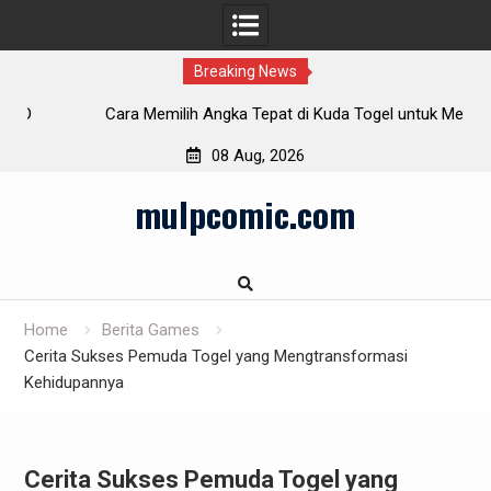
Breaking News
Cara Memilih Angka Tepat di Kuda Togel untuk Meraih
Keberhasilan
08 Aug, 2026
Skip
mulpcomic.com
to
content
Home
Berita Games
Cerita Sukses Pemuda Togel yang Mengtransformasi
Kehidupannya
Cerita Sukses Pemuda Togel yang