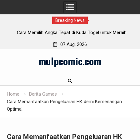
Breaking News
Cara Memilih Angka Tepat di Kuda Togel untuk Meraih
Keberhasilan
07 Aug, 2026
Skip
mulpcomic.com
to
content
Home
Berita Games
Cara Memanfaatkan Pengeluaran HK demi Kemenangan
Optimal.
Cara Memanfaatkan Pengeluaran HK