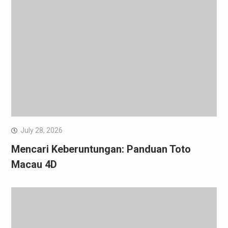
July 28, 2026
Mencari Keberuntungan: Panduan Toto
Macau 4D