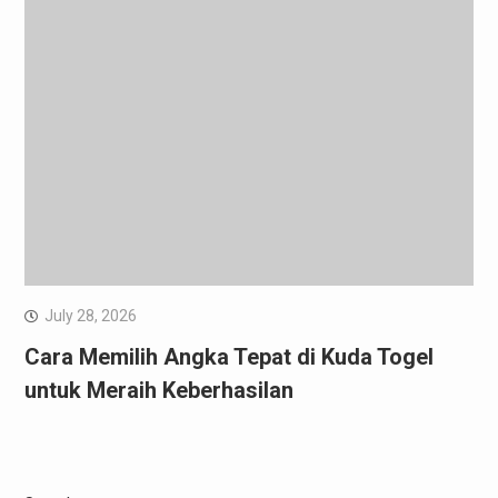
July 28, 2026
Cara Memilih Angka Tepat di Kuda Togel
untuk Meraih Keberhasilan