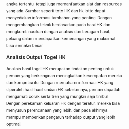
angka tertentu, tetapi juga memanfaatkan alat dan resources
yang ada. Sumber seperti toto HK dan hk lotto dapat
menyediakan informasi tambahan yang penting. Dengan
mengembangkan teknik berdasarkan pada hasil HK dan
mengkombinasikan dengan analisis dari beragam hasil,
peluang dalam mendapatkan kemenangan yang maksimal
bisa semakin besar.
Analisis Output Togel HK
Analisis hasil togel HK merupakan tindakan penting untuk
pemain yang berkeinginan meningkatkan kesempatan mereka
dari kompetisi itu. Dengan memahami informasi HK yang
diperoleh hasil hasil undian HK sebelumnya, pemain dapatlah
mengamati corak serta tren yang mungkin saja timbul.
Dengan perekaman keluaran HK dengan teratur, mereka bisa
menyusun perencanaan yang lebih, dan pada akhirnya
mampu memberikan pengaruh terhadap output yang lebih
optimal.