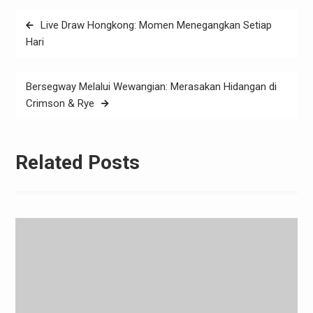
Post
Live Draw Hongkong: Momen Menegangkan Setiap
navigation
Hari
Bersegway Melalui Wewangian: Merasakan Hidangan di
Crimson & Rye
Related Posts