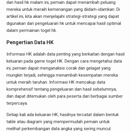
dan hasil hk malam ini, pemain dapat menambah peluang
mereka untuk meraih kemenangan yang diidam-idamkan. Di
artikel ini, kita akan menjelajahi strategi-strategi yang dapat
digunakan dari pengeluaran hk untuk mencapai hasil optimal
dalam permainan togel hk.
Pengertian Data HK
Informasi HK adalah data penting yang berkaitan dengan hasil
keluaran pada game togel HK. Dengan cara mengetahui data
ini, pemain dapat menganalisis corak dan gelagat yang
mungkin terjadi, sehingga menambah kesempatan mereka
untuk meraih taruhan. Informasi HK mencakup data
komprehensif tentang pengeluaran dan hasil sebelumnya,
dan dapat ditemukan oleh para peserta dari berbagai sumber
terpercaya.
Setiap kali ada keluaran HK, hasilnya tercatat dalam bentuk
table atau diagram yang mempermudah pemain untuk
melihat perkembangan data angka yang sering muncul.