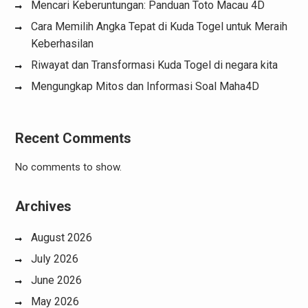
Mencari Keberuntungan: Panduan Toto Macau 4D
Cara Memilih Angka Tepat di Kuda Togel untuk Meraih
Keberhasilan
Riwayat dan Transformasi Kuda Togel di negara kita
Mengungkap Mitos dan Informasi Soal Maha4D
Recent Comments
No comments to show.
Archives
August 2026
July 2026
June 2026
May 2026