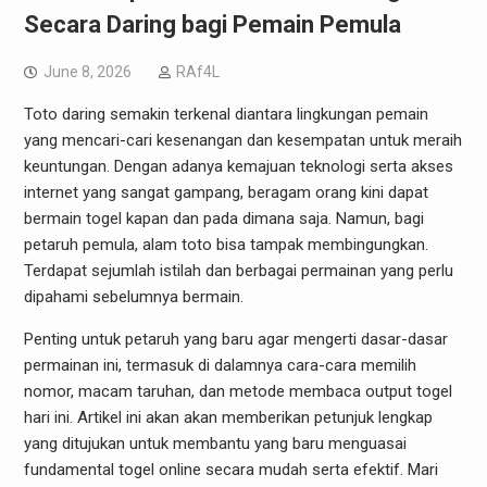
Secara Daring bagi Pemain Pemula
June 8, 2026
RAf4L
Toto daring semakin terkenal diantara lingkungan pemain
yang mencari-cari kesenangan dan kesempatan untuk meraih
keuntungan. Dengan adanya kemajuan teknologi serta akses
internet yang sangat gampang, beragam orang kini dapat
bermain togel kapan dan pada dimana saja. Namun, bagi
petaruh pemula, alam toto bisa tampak membingungkan.
Terdapat sejumlah istilah dan berbagai permainan yang perlu
dipahami sebelumnya bermain.
Penting untuk petaruh yang baru agar mengerti dasar-dasar
permainan ini, termasuk di dalamnya cara-cara memilih
nomor, macam taruhan, dan metode membaca output togel
hari ini. Artikel ini akan akan memberikan petunjuk lengkap
yang ditujukan untuk membantu yang baru menguasai
fundamental togel online secara mudah serta efektif. Mari