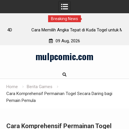
Breaking News
Cara Memilih Angka Tepat di Kuda Togel untuk Meraih
Keberhasilan
09 Aug, 2026
Skip
mulpcomic.com
to
content
Home
Berita Games
Cara Komprehensif Permainan Togel Secara Daring bagi
Pemain Pemula
Cara Komprehensif Permainan Togel