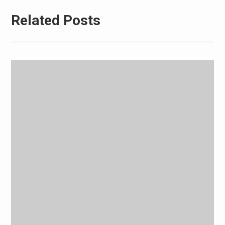
Related Posts