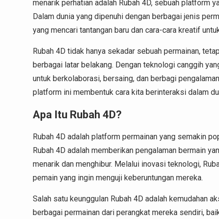
menarik perhatian adalah Rubah 4D, sebuah platform y
Dalam dunia yang dipenuhi dengan berbagai jenis perm
yang mencari tantangan baru dan cara-cara kreatif unt
Rubah 4D tidak hanya sekadar sebuah permainan, teta
berbagai latar belakang. Dengan teknologi canggih y
untuk berkolaborasi, bersaing, dan berbagi pengalaman.
platform ini membentuk cara kita berinteraksi dalam 
Apa Itu Rubah 4D?
Rubah 4D adalah platform permainan yang semakin popu
Rubah 4D adalah memberikan pengalaman bermain yang
menarik dan menghibur. Melalui inovasi teknologi, Ru
pemain yang ingin menguji keberuntungan mereka.
Salah satu keunggulan Rubah 4D adalah kemudahan ak
berbagai permainan dari perangkat mereka sendiri, baik