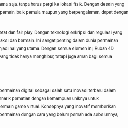
na saja, tanpa harus pergi ke lokasi fisik. Dengan desain yang
emain, baik pemula maupun yang berpengalaman, dapat denga
at dan fair play. Dengan teknologi enkripsi dan regulasi yang
aksi dan bermain. Ini sangat penting dalam dunia permainan
enjadi hal yang utama. Dengan semua elemen ini, Rubah 4D
ng tidak hanya menghibur, tetapi juga aman bagi semua
ermainan digital sebagai salah satu inovasi terbaru dalam
 menarik perhatian dengan kemampuan uniknya untuk
rmain game virtual. Konsepnya yang inovatif memberikan
a permainan dengan cara yang belum pernah ada sebelumnya,