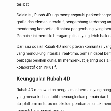
terlibat.
Selain itu, Rubah 4D juga mempengaruhi perkembangan i
grafis dan elemen interaktif, pengembang terdorong unt
mendorong kompetisi di antara pengembang, yang beru
Pemain kini memiliki beragam pilihan yang lebih baik dan
Dari sisi sosial, Rubah 4D menciptakan komunitas yang 
yang mendukung interaksi real-time, pemain dapat be
berbagai belahan dunia. Ini memperkuat jejaring sosia
kolaboratif dan inklusif.
Keunggulan Rubah 4D
Rubah 4D menawarkan pengalaman bermain yang sanga
yang menarik dan intuitif memungkinkan pemain dari 
itu, platform ini terus melakukan pembaruan untuk men
menarik bagi banyak pemain.