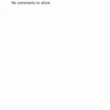
No comments to show.
n