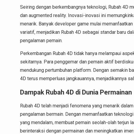
Seiring dengan berkembangnya teknologi, Rubah 4D mulai
dan augmented reality. Inovasi-inovasi ini memungkin
menarik. Banyak developer game mulai memanfaatkan p
variatif, menjadikan Rubah 4D sebagai standar baru d
pengalaman pemain.
Perkembangan Rubah 4D tidak hanya melampaui aspek t
sekitarnya. Para penggemar dan pemain aktif berdisk
mendukung pertumbuhan platform. Dengan semakin bany
4D terus memperluas jangkauannya, menjadikannya sala
Dampak Rubah 4D di Dunia Permainan
Rubah 4D telah menjadi fenomena yang menarik dalam 
pengalaman bermain. Dengan memanfaatkan teknologi 
yang mendalam, membuat pemain seolah-olah terjun la
berinteraksi dengan permainan dan meningkatkan imers