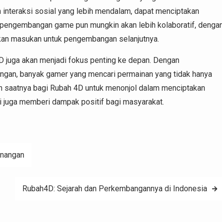
an interaksi sosial yang lebih mendalam, dapat menciptakan
s pengembangan game pun mungkin akan lebih kolaboratif, denga
ikan masukan untuk pengembangan selanjutnya.
 juga akan menjadi fokus penting ke depan. Dengan
ungan, banyak gamer yang mencari permainan yang tidak hanya
ah saatnya bagi Rubah 4D untuk menonjol dalam menciptakan
i juga memberi dampak positif bagi masyarakat.
enangan
Rubah4D: Sejarah dan Perkembangannya di Indonesia