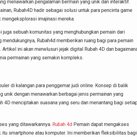
ang menawarkan pengalaman bermain yang unik dan interaktif.
ainan, Rubah4D hadir sebagai solusi untuk para pencinta game
uk mengeksplorasi imajinasi mereka.
pi juga sebuah komunitas yang menghubungkan pemain dari
ang mendukungnya, Rubah4d memberikan ruang bagi para pemain
 Artikel ini akan menelusuri jejak digital Rubah 4D dan bagaiman
dunia permainan yang semakin kompleks.
ler di kalangan para penggemar judi online. Konsep di balik
 unik dengan menawarkan berbagai jenis permainan yang
bah 4D menciptakan suasana yang seru dan menantang bagi setia
ses yang ditawarkannya.
Rubah 4d
Pemain dapat mengakses
 itu smartphone atau komputer. Ini memberikan fleksibilitas bagi