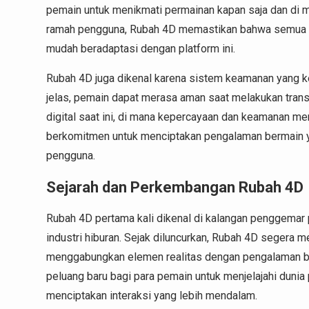
pemain untuk menikmati permainan kapan saja dan di ma
ramah pengguna, Rubah 4D memastikan bahwa semua p
mudah beradaptasi dengan platform ini.
Rubah 4D juga dikenal karena sistem keamanan yang ket
jelas, pemain dapat merasa aman saat melakukan trans
digital saat ini, di mana kepercayaan dan keamanan m
berkomitmen untuk menciptakan pengalaman bermain ya
pengguna.
Sejarah dan Perkembangan Rubah 4D
Rubah 4D pertama kali dikenal di kalangan penggemar p
industri hiburan. Sejak diluncurkan, Rubah 4D segera
menggabungkan elemen realitas dengan pengalaman be
peluang baru bagi para pemain untuk menjelajahi duni
menciptakan interaksi yang lebih mendalam.