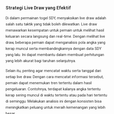
Strategi Live Draw yang Efektif
Di dalam permainan togel SDY, menyaksikan live draw adalah
salah satu taktik yang tidak boleh dilewatkan. Live draw
menawarkan kesempatan untuk pemain untuk melihat hasil
keluaran secara langsung dan real-time. Dengan melihat live
draw, beberapa pemain dapat menganalisis pola angka yang
kerap muncul serta membandingkannya dengan data SDY
yang lalu. Ini dapat membantu dalam membuat perhitungan
yang lebih akurat bagi taruhan selanjutnya.
Selain itu, penting agar mencatat waktu serta tanggal dari
setiap live draw. Dengan cara mencatat informasi tersebut,
pemain dapat menemukan tren tertentu dalam hasil
pengeluaran. Contohnya, terdapat kalanya angka tertentu
kerap sering muncul di waktu tertentu atau pada hari tertentu
di seminggu. Melakukan analisis ini dengan konsisten bisa
meningkatkan peluang untuk meraih kemenangan yang lebih
besar.