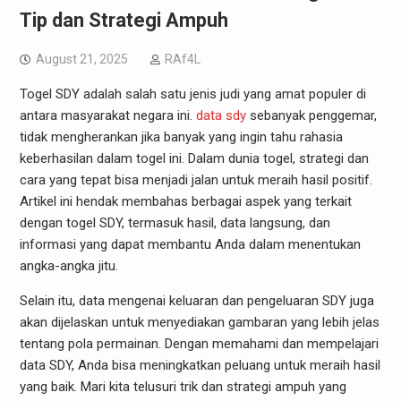
Tip dan Strategi Ampuh
August 21, 2025
RAf4L
Togel SDY adalah salah satu jenis judi yang amat populer di
antara masyarakat negara ini.
data sdy
sebanyak penggemar,
tidak mengherankan jika banyak yang ingin tahu rahasia
keberhasilan dalam togel ini. Dalam dunia togel, strategi dan
cara yang tepat bisa menjadi jalan untuk meraih hasil positif.
Artikel ini hendak membahas berbagai aspek yang terkait
dengan togel SDY, termasuk hasil, data langsung, dan
informasi yang dapat membantu Anda dalam menentukan
angka-angka jitu.
Selain itu, data mengenai keluaran dan pengeluaran SDY juga
akan dijelaskan untuk menyediakan gambaran yang lebih jelas
tentang pola permainan. Dengan memahami dan mempelajari
data SDY, Anda bisa meningkatkan peluang untuk meraih hasil
yang baik. Mari kita telusuri trik dan strategi ampuh yang