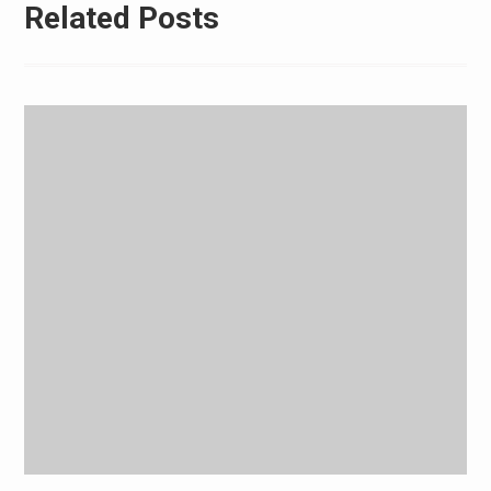
Related Posts