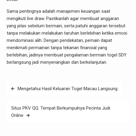
Sama pentingnya adalah manajemen keuangan saat
mengikuti live draw. Pastikanlah agar membuat anggaran
yang jelas sebelum bermain, serta patuhi anggaran tersebut
tanpa melakukan melakukan taruhan berlebihan ketika emosi
mendominasi alih. Dengan pendekatan, pemain dapat
menikmati permainan tanpa tekanan finansial yang
berlebihan, jadinya membuat pengalaman bermain togel SDY
berlangsung jadi menyenangkan dan berkelanjutan.
Post
Mengetahui Hasil Keluaran Togel Macau Langsung
navigation
Situs PKV QQ: Tempat Berkumpulnya Pecinta Judi
Online