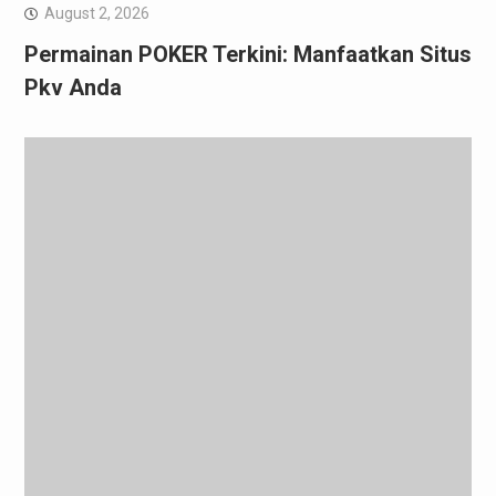
August 2, 2026
Permainan POKER Terkini: Manfaatkan Situs
Pkv Anda