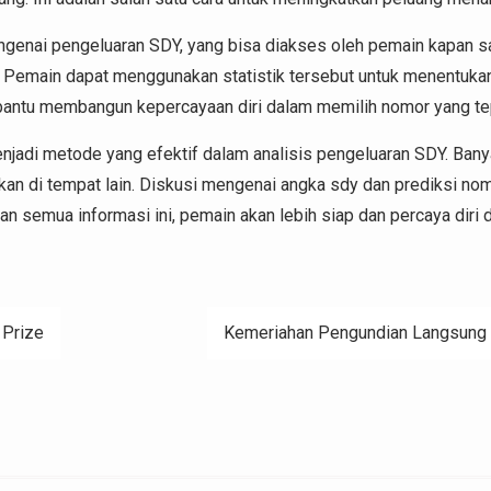
ngenai pengeluaran SDY, yang bisa diakses oleh pemain kapan s
t. Pemain dapat menggunakan statistik tersebut untuk menentuka
bantu membangun kepercayaan diri dalam memilih nomor yang te
enjadi metode yang efektif dalam analisis pengeluaran SDY. Ba
n di tempat lain. Diskusi mengenai angka sdy dan prediksi nomo
n semua informasi ini, pemain akan lebih siap dan percaya diri
 Prize
Kemeriahan Pengundian Langsung T