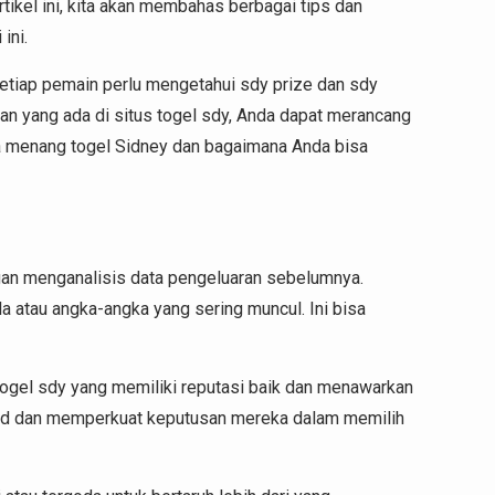
tikel ini, kita akan membahas berbagai tips dan
ini.
Setiap pemain perlu mengetahui sdy prize dan sdy
n yang ada di situs togel sdy, Anda dapat merancang
ia menang togel Sidney dan bagaimana Anda bisa
ngan menganalisis data pengeluaran sebelumnya.
atau angka-angka yang sering muncul. Ini bisa
 togel sdy yang memiliki reputasi baik dan menawarkan
alid dan memperkuat keputusan mereka dalam memilih