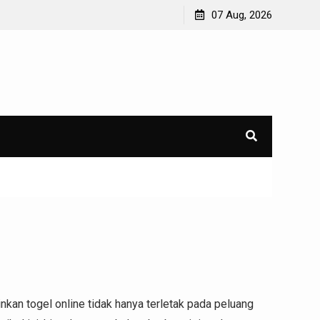
el di negara kita
Permainan POKER Terkini: Manfaatkan Situs
07 Aug, 2026
an togel online tidak hanya terletak pada peluang