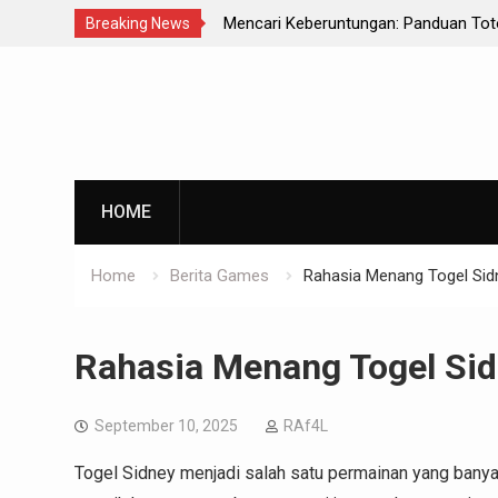
runtungan: Panduan Toto Macau 4D
Cara Memilih Angka Tep
Breaking News
Keberhasilan
Skip
to
content
HOME
Home
Berita Games
Rahasia Menang Togel Sidn
Rahasia Menang Togel Sidn
September 10, 2025
RAf4L
Togel Sidney menjadi salah satu permainan yang banya