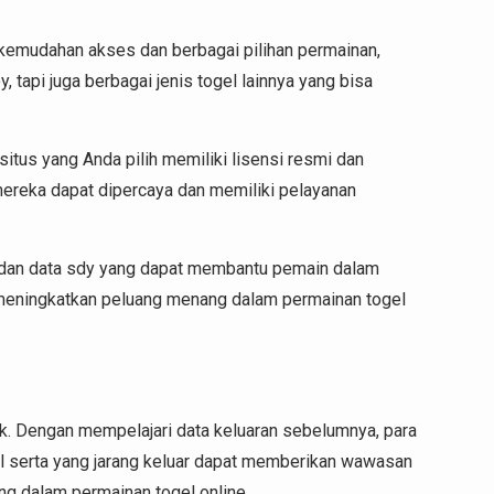
n kemudahan akses dan berbagai pilihan permainan,
 tapi juga berbagai jenis togel lainnya yang bisa
itus yang Anda pilih memiliki lisensi resmi dan
h mereka dapat dipercaya dan memiliki pelayanan
dy, dan data sdy yang dapat membantu pemain dalam
n meningkatkan peluang menang dalam permainan togel
k. Dengan mempelajari data keluaran sebelumnya, para
l serta yang jarang keluar dapat memberikan wawasan
ng dalam permainan togel online.