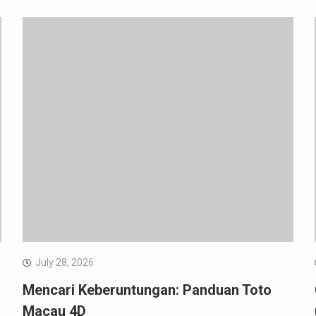
July 28, 2026
Mencari Keberuntungan: Panduan Toto
Macau 4D