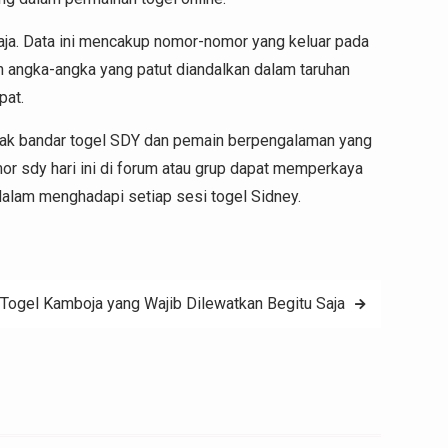
aja. Data ini mencakup nomor-nomor yang keluar pada
n angka-angka yang patut diandalkan dalam taruhan
pat.
nyak bandar togel SDY dan pemain berpengalaman yang
r sdy hari ini di forum atau grup dapat memperkaya
 dalam menghadapi setiap sesi togel Sidney.
ogel Kamboja yang Wajib Dilewatkan Begitu Saja