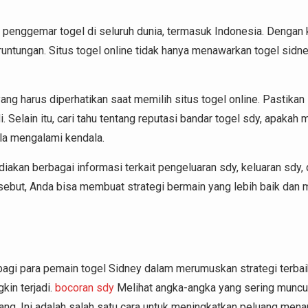
ara penggemar togel di seluruh dunia, termasuk Indonesia. Denga
untungan. Situs togel online tidak hanya menawarkan togel sidney,
g harus diperhatikan saat memilih situs togel online. Pastikan s
i. Selain itu, cari tahu tentang reputasi bandar togel sdy, apaka
la mengalami kendala.
yediakan berbagai informasi terkait pengeluaran sdy, keluaran s
rsebut, Anda bisa membuat strategi bermain yang lebih baik da
agi para pemain togel Sidney dalam merumuskan strategi terbai
kin terjadi.
bocoran sdy
Melihat angka-angka yang sering muncu
ng. Ini adalah salah satu cara untuk meningkatkan peluang mena