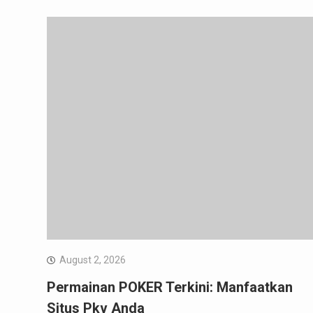
August 2, 2026
Permainan POKER Terkini: Manfaatkan
Situs Pkv Anda