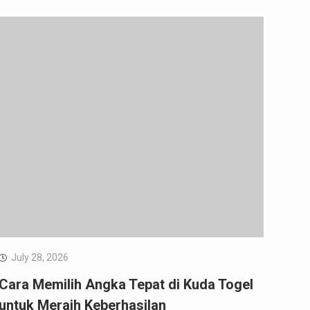
July 28, 2026
Cara Memilih Angka Tepat di Kuda Togel
untuk Meraih Keberhasilan