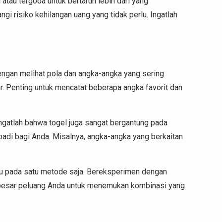
atau tergoda untuk bertaruh lebih dari yang
i risiko kehilangan uang yang tidak perlu. Ingatlah
engan melihat pola dan angka-angka yang sering
. Penting untuk mencatat beberapa angka favorit dan
ngatlah bahwa togel juga sangat bergantung pada
ibadi bagi Anda. Misalnya, angka-angka yang berkaitan
paku pada satu metode saja. Bereksperimen dengan
 besar peluang Anda untuk menemukan kombinasi yang