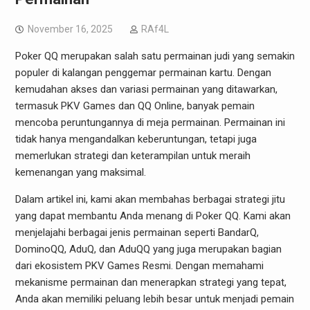
November 16, 2025
RAf4L
Poker QQ merupakan salah satu permainan judi yang semakin
populer di kalangan penggemar permainan kartu. Dengan
kemudahan akses dan variasi permainan yang ditawarkan,
termasuk PKV Games dan QQ Online, banyak pemain
mencoba peruntungannya di meja permainan. Permainan ini
tidak hanya mengandalkan keberuntungan, tetapi juga
memerlukan strategi dan keterampilan untuk meraih
kemenangan yang maksimal.
Dalam artikel ini, kami akan membahas berbagai strategi jitu
yang dapat membantu Anda menang di Poker QQ. Kami akan
menjelajahi berbagai jenis permainan seperti BandarQ,
DominoQQ, AduQ, dan AduQQ yang juga merupakan bagian
dari ekosistem PKV Games Resmi. Dengan memahami
mekanisme permainan dan menerapkan strategi yang tepat,
Anda akan memiliki peluang lebih besar untuk menjadi pemain