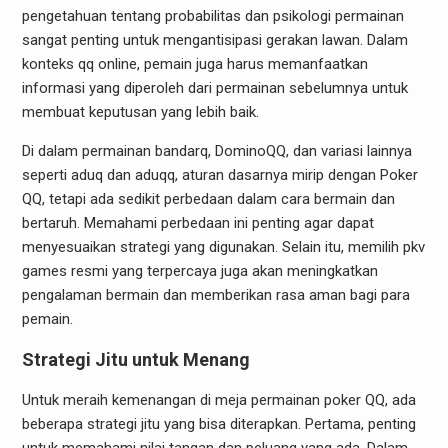
pengetahuan tentang probabilitas dan psikologi permainan
sangat penting untuk mengantisipasi gerakan lawan. Dalam
konteks qq online, pemain juga harus memanfaatkan
informasi yang diperoleh dari permainan sebelumnya untuk
membuat keputusan yang lebih baik.
Di dalam permainan bandarq, DominoQQ, dan variasi lainnya
seperti aduq dan aduqq, aturan dasarnya mirip dengan Poker
QQ, tetapi ada sedikit perbedaan dalam cara bermain dan
bertaruh. Memahami perbedaan ini penting agar dapat
menyesuaikan strategi yang digunakan. Selain itu, memilih pkv
games resmi yang terpercaya juga akan meningkatkan
pengalaman bermain dan memberikan rasa aman bagi para
pemain.
Strategi Jitu untuk Menang
Untuk meraih kemenangan di meja permainan poker QQ, ada
beberapa strategi jitu yang bisa diterapkan. Pertama, penting