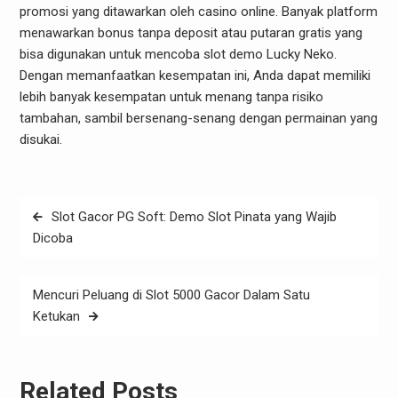
promosi yang ditawarkan oleh casino online. Banyak platform
menawarkan bonus tanpa deposit atau putaran gratis yang
bisa digunakan untuk mencoba slot demo Lucky Neko.
Dengan memanfaatkan kesempatan ini, Anda dapat memiliki
lebih banyak kesempatan untuk menang tanpa risiko
tambahan, sambil bersenang-senang dengan permainan yang
disukai.
Post
Slot Gacor PG Soft: Demo Slot Pinata yang Wajib
navigation
Dicoba
Mencuri Peluang di Slot 5000 Gacor Dalam Satu
Ketukan
Related Posts