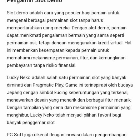
Pengantar Slot Demo
Slot demo adalah cara yang populer bagi pemain untuk
mengenal berbagai permainan slot tanpa harus
mempertaruhkan uang mereka. Dengan slot demo, pemain
dapat menikmati pengalaman bermain yang sama seperti
permainan asli, tetapi dengan menggunakan kredit virtual. Hal
ini memberikan kesempatan kepada pemain untuk
memahami mekanisme permainan, fitur, dan kemungkinan
pembayaran tanpa risiko finansial.
Lucky Neko adalah salah satu permainan slot yang banyak
diminati dari Pragmatic Play. Game ini terinspirasi oleh budaya
Jepang dengan simbol kucing keberuntungan yang terkenal,
menawarkan desain yang menarik dan berbagai fitur menarik.
Dengan tampilan yang ceria dan mekanisme permainan yang
menghibur, Lucky Neko telah menjadi pilihan favorit bagi
banyak penggemar slot.
PG Soft juga dikenal dengan inovasi dalam pengembangan