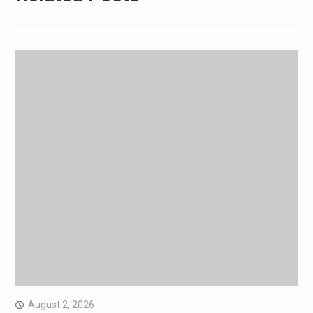
August 2, 2026