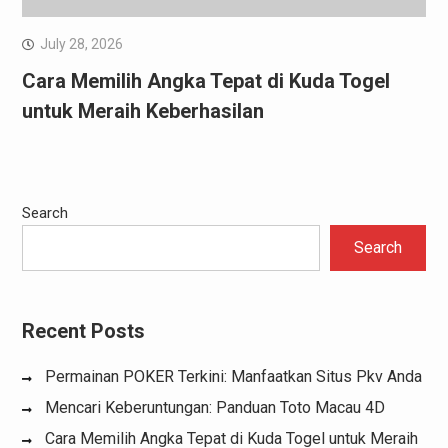
July 28, 2026
Cara Memilih Angka Tepat di Kuda Togel
untuk Meraih Keberhasilan
Search
Search
Recent Posts
Permainan POKER Terkini: Manfaatkan Situs Pkv Anda
Mencari Keberuntungan: Panduan Toto Macau 4D
Cara Memilih Angka Tepat di Kuda Togel untuk Meraih