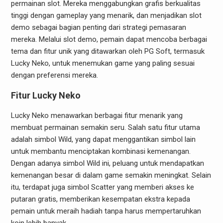
permainan slot. Mereka menggabungkan grafis berkualitas
tinggi dengan gameplay yang menarik, dan menjadikan slot
demo sebagai bagian penting dari strategi pemasaran
mereka. Melalui slot demo, pemain dapat mencoba berbagai
tema dan fitur unik yang ditawarkan oleh PG Soft, termasuk
Lucky Neko, untuk menemukan game yang paling sesuai
dengan preferensi mereka.
Fitur Lucky Neko
Lucky Neko menawarkan berbagai fitur menarik yang
membuat permainan semakin seru. Salah satu fitur utama
adalah simbol Wild, yang dapat menggantikan simbol lain
untuk membantu menciptakan kombinasi kemenangan.
Dengan adanya simbol Wild ini, peluang untuk mendapatkan
kemenangan besar di dalam game semakin meningkat. Selain
itu, terdapat juga simbol Scatter yang memberi akses ke
putaran gratis, memberikan kesempatan ekstra kepada
pemain untuk meraih hadiah tanpa harus mempertaruhkan