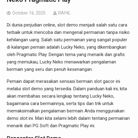
October 16, 2025
RAf4L
Di dunia perjudian online, slot demo menjadi salah satu cara
terbaik untuk mencoba dan mengenal permainan tanpa risiko
kehilangan uang. Salah satu permainan yang sangat populer
di kalangan pemain adalah Lucky Neko, yang dikembangkan
oleh Pragmatic Play. Dengan tema yang menarik dan grafis
yang memukau, Lucky Neko menawarkan pengalaman
bermain yang seru dan penuh kesenangan.
Pemain dapat merasakan sensasi bermain slot gacor ini
melalui slot demo yang tersedia. Dalam panduan kali ini, kita
akan membahas secara lengkap tentang Lucky Neko,
bagaimana cara bermainnya, serta tips dan trik untuk
memaksimalkan pengalaman bermain Anda menggunakan
demo slot ini. Mari kita selami lebih dalam tentang permainan
menarik dari PG Soft dan Pragmatic Play ini.