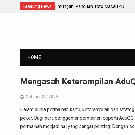
anduan Toto Macau 4D
Cara Memilih Angka Tepat di Kuda To
Breaking News
Keberhasilan
Skip
to
content
HOME
Mengasah Keterampilan AduQQ
October 27, 2025
Dalam dunia permainan kartu, keterampilan dan strateg
poker. Bagi para penggemar permainan seperti AduQQ d
permainan menjadi hal yang sangat penting. Dengan s