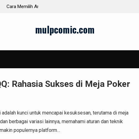
gel untuk Meraih
Riwayat dan Transformasi Kuda Togel di negara 
mulpcomic.com
: Rahasia Sukses di Meja Poker
i adalah kunci untuk mencapai kesuksesan, terutama di meja
an berbagai variasi lainnya, memahami aturan dan teknik
emakin populernya platform…