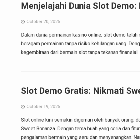
Menjelajahi Dunia Slot Demo:
October 20, 2025
Dalam dunia permainan kasino online, slot demo telah m
beragam permainan tanpa risiko kehilangan uang. Den
kegembiraan dari bermain slot tanpa tekanan finansial. 
Slot Demo Gratis: Nikmati Sw
October 19, 2025
Slot online kini semakin digemari oleh banyak orang, d
Sweet Bonanza. Dengan tema buah yang ceria dan fitu
pengalaman bermain yang seru dan menyenangkan. N