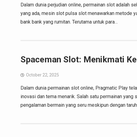
Dalam dunia perjudian online, permainan slot adalah s
yang ada, mesin slot pulsa slot menawarkan metode y
bank bank yang rumitan. Terutama untuk para…
Spaceman Slot: Menikmati Ke
October 22, 2025
Dalam dunia permainan slot online, Pragmatic Play tel
inovasi dan tema menarik. Salah satu permainan yang
pengalaman bermain yang seru meskipun dengan taruha