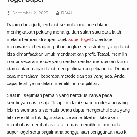
December 2, 2025
RAf4L
Dalam dunia judi, terdapat sejumlah metode dalam
meningkatkan peluang menang, dan salah satu cara ialah
melalui bermain di super togel.
super togel
Supertogel
menawarkan beragam pilihan angka serta strategi yang dapat
bisa dimanfaatkan untuk mendapatkan profit. Tetapi, memilih
nomor secara metode yang cerdas cerdas merupakan kunci
utama utama agar dapat mengoptimalkan peluang itu. Dengan
cara memahami beberapa metode dan tips yang ada, Anda
dapat lebih yakin dalam memilih nomor pilihan.
Saat ini, sejumlah pemain yang berfokus hanya pada
semboyan nasib saja. Tetapi, melalui suatu pendekatan yang
lebih sistematis sistematis, Anda dapat mengetahui cara yang
lebih efektif untuk digunakan. Dalam artikel ini, kita akan
membahas membahas cara cerdas memilih nomor pada
super togel serta bagaimana penggunaan penggunaan taktik