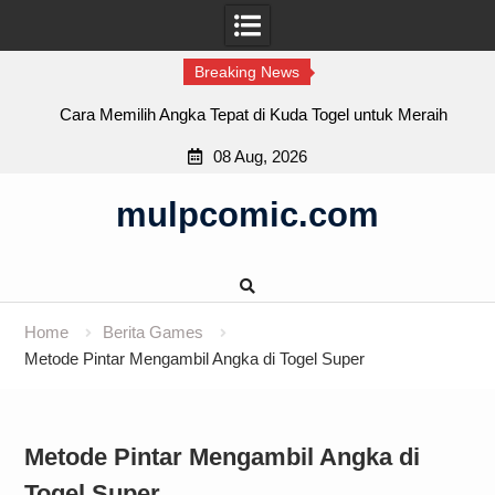
Breaking News
Memilih Angka Tepat di Kuda Togel untuk Meraih
Riwayat dan 
Keberhasilan
08 Aug, 2026
Skip
mulpcomic.com
to
content
Home
Berita Games
Metode Pintar Mengambil Angka di Togel Super
Metode Pintar Mengambil Angka di
Togel Super