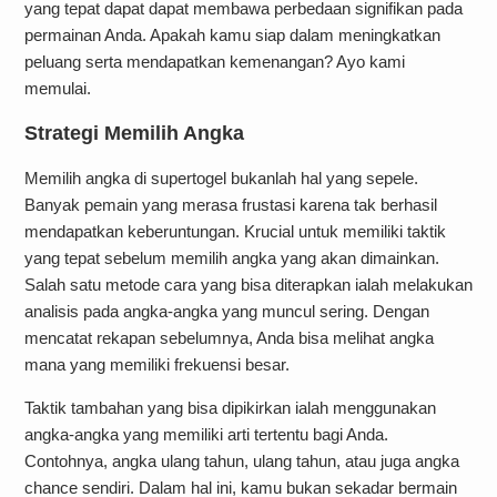
yang tepat dapat dapat membawa perbedaan signifikan pada
permainan Anda. Apakah kamu siap dalam meningkatkan
peluang serta mendapatkan kemenangan? Ayo kami
memulai.
Strategi Memilih Angka
Memilih angka di supertogel bukanlah hal yang sepele.
Banyak pemain yang merasa frustasi karena tak berhasil
mendapatkan keberuntungan. Krucial untuk memiliki taktik
yang tepat sebelum memilih angka yang akan dimainkan.
Salah satu metode cara yang bisa diterapkan ialah melakukan
analisis pada angka-angka yang muncul sering. Dengan
mencatat rekapan sebelumnya, Anda bisa melihat angka
mana yang memiliki frekuensi besar.
Taktik tambahan yang bisa dipikirkan ialah menggunakan
angka-angka yang memiliki arti tertentu bagi Anda.
Contohnya, angka ulang tahun, ulang tahun, atau juga angka
chance sendiri. Dalam hal ini, kamu bukan sekadar bermain