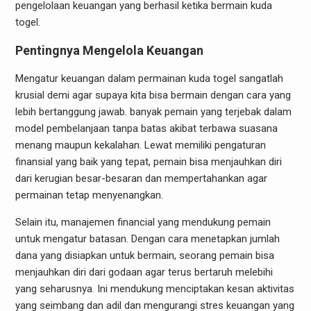
pengelolaan keuangan yang berhasil ketika bermain kuda
togel.
Pentingnya Mengelola Keuangan
Mengatur keuangan dalam permainan kuda togel sangatlah
krusial demi agar supaya kita bisa bermain dengan cara yang
lebih bertanggung jawab. banyak pemain yang terjebak dalam
model pembelanjaan tanpa batas akibat terbawa suasana
menang maupun kekalahan. Lewat memiliki pengaturan
finansial yang baik yang tepat, pemain bisa menjauhkan diri
dari kerugian besar-besaran dan mempertahankan agar
permainan tetap menyenangkan.
Selain itu, manajemen financial yang mendukung pemain
untuk mengatur batasan. Dengan cara menetapkan jumlah
dana yang disiapkan untuk bermain, seorang pemain bisa
menjauhkan diri dari godaan agar terus bertaruh melebihi
yang seharusnya. Ini mendukung menciptakan kesan aktivitas
yang seimbang dan adil dan mengurangi stres keuangan yang