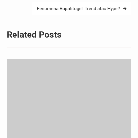
Fenomena Bupatitogel: Trend atau Hype?
Related Posts