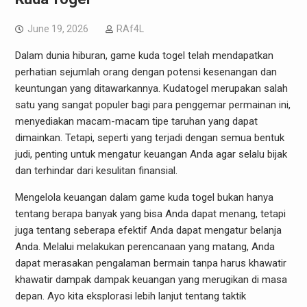
June 19, 2026
RAf4L
Dalam dunia hiburan, game kuda togel telah mendapatkan
perhatian sejumlah orang dengan potensi kesenangan dan
keuntungan yang ditawarkannya. Kudatogel merupakan salah
satu yang sangat populer bagi para penggemar permainan ini,
menyediakan macam-macam tipe taruhan yang dapat
dimainkan. Tetapi, seperti yang terjadi dengan semua bentuk
judi, penting untuk mengatur keuangan Anda agar selalu bijak
dan terhindar dari kesulitan finansial.
Mengelola keuangan dalam game kuda togel bukan hanya
tentang berapa banyak yang bisa Anda dapat menang, tetapi
juga tentang seberapa efektif Anda dapat mengatur belanja
Anda. Melalui melakukan perencanaan yang matang, Anda
dapat merasakan pengalaman bermain tanpa harus khawatir
khawatir dampak dampak keuangan yang merugikan di masa
depan. Ayo kita eksplorasi lebih lanjut tentang taktik