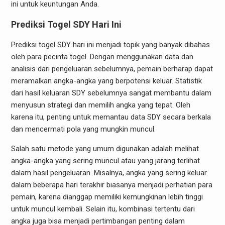
ini untuk keuntungan Anda.
Prediksi Togel SDY Hari Ini
Prediksi togel SDY hari ini menjadi topik yang banyak dibahas
oleh para pecinta togel. Dengan menggunakan data dan
analisis dari pengeluaran sebelumnya, pemain berharap dapat
meramalkan angka-angka yang berpotensi keluar. Statistik
dari hasil keluaran SDY sebelumnya sangat membantu dalam
menyusun strategi dan memilih angka yang tepat. Oleh
karena itu, penting untuk memantau data SDY secara berkala
dan mencermati pola yang mungkin muncul.
Salah satu metode yang umum digunakan adalah melihat
angka-angka yang sering muncul atau yang jarang terlihat
dalam hasil pengeluaran. Misalnya, angka yang sering keluar
dalam beberapa hari terakhir biasanya menjadi perhatian para
pemain, karena dianggap memiliki kemungkinan lebih tinggi
untuk muncul kembali. Selain itu, kombinasi tertentu dari
angka juga bisa menjadi pertimbangan penting dalam