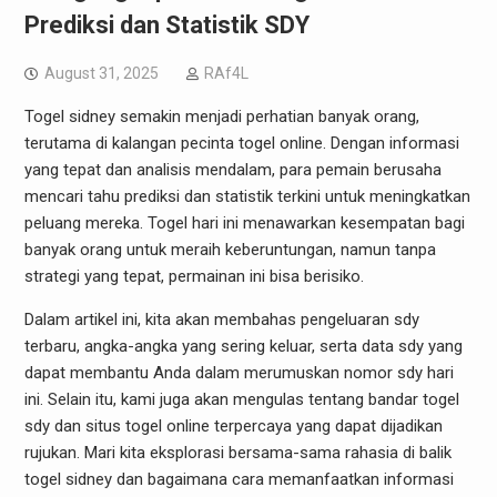
Prediksi dan Statistik SDY
August 31, 2025
RAf4L
Togel sidney semakin menjadi perhatian banyak orang,
terutama di kalangan pecinta togel online. Dengan informasi
yang tepat dan analisis mendalam, para pemain berusaha
mencari tahu prediksi dan statistik terkini untuk meningkatkan
peluang mereka. Togel hari ini menawarkan kesempatan bagi
banyak orang untuk meraih keberuntungan, namun tanpa
strategi yang tepat, permainan ini bisa berisiko.
Dalam artikel ini, kita akan membahas pengeluaran sdy
terbaru, angka-angka yang sering keluar, serta data sdy yang
dapat membantu Anda dalam merumuskan nomor sdy hari
ini. Selain itu, kami juga akan mengulas tentang bandar togel
sdy dan situs togel online terpercaya yang dapat dijadikan
rujukan. Mari kita eksplorasi bersama-sama rahasia di balik
togel sidney dan bagaimana cara memanfaatkan informasi