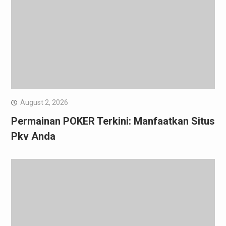
August 2, 2026
Permainan POKER Terkini: Manfaatkan Situs
Pkv Anda