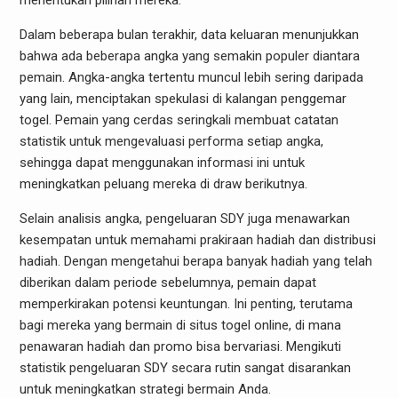
menentukan pilihan mereka.
Dalam beberapa bulan terakhir, data keluaran menunjukkan
bahwa ada beberapa angka yang semakin populer diantara
pemain. Angka-angka tertentu muncul lebih sering daripada
yang lain, menciptakan spekulasi di kalangan penggemar
togel. Pemain yang cerdas seringkali membuat catatan
statistik untuk mengevaluasi performa setiap angka,
sehingga dapat menggunakan informasi ini untuk
meningkatkan peluang mereka di draw berikutnya.
Selain analisis angka, pengeluaran SDY juga menawarkan
kesempatan untuk memahami prakiraan hadiah dan distribusi
hadiah. Dengan mengetahui berapa banyak hadiah yang telah
diberikan dalam periode sebelumnya, pemain dapat
memperkirakan potensi keuntungan. Ini penting, terutama
bagi mereka yang bermain di situs togel online, di mana
penawaran hadiah dan promo bisa bervariasi. Mengikuti
statistik pengeluaran SDY secara rutin sangat disarankan
untuk meningkatkan strategi bermain Anda.