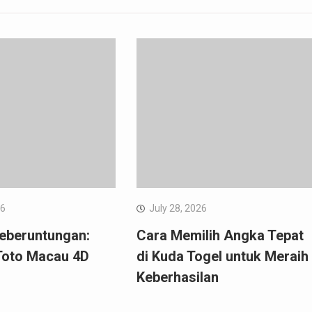
26
July 28, 2026
eberuntungan:
Cara Memilih Angka Tepat
Toto Macau 4D
di Kuda Togel untuk Meraih
Keberhasilan