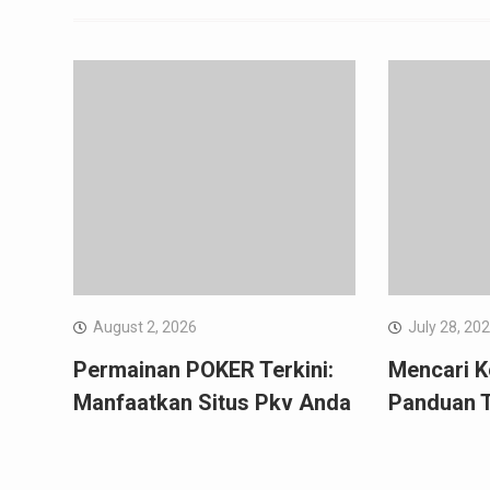
August 2, 2026
July 28, 20
Permainan POKER Terkini:
Mencari K
Manfaatkan Situs Pkv Anda
Panduan 