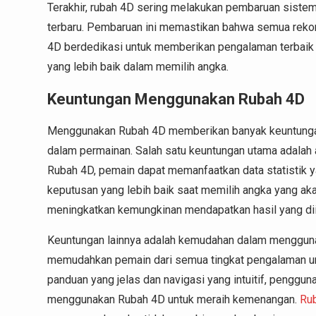
Terakhir, rubah 4D sering melakukan pembaruan siste
terbaru. Pembaruan ini memastikan bahwa semua rekome
4D berdedikasi untuk memberikan pengalaman terbai
yang lebih baik dalam memilih angka.
Keuntungan Menggunakan Rubah 4D
Menggunakan Rubah 4D memberikan banyak keuntungan
dalam permainan. Salah satu keuntungan utama adalah 
Rubah 4D, pemain dapat memanfaatkan data statistik y
keputusan yang lebih baik saat memilih angka yang ak
meningkatkan kemungkinan mendapatkan hasil yang dii
Keuntungan lainnya adalah kemudahan dalam mengguna
memudahkan pemain dari semua tingkat pengalaman un
panduan yang jelas dan navigasi yang intuitif, penggu
menggunakan Rubah 4D untuk meraih kemenangan.
Ru