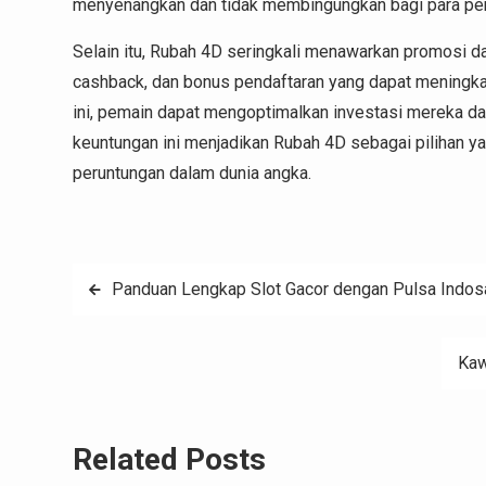
menyenangkan dan tidak membingungkan bagi para pe
Selain itu, Rubah 4D seringkali menawarkan promosi d
cashback, dan bonus pendaftaran yang dapat meningka
ini, pemain dapat mengoptimalkan investasi mereka 
keuntungan ini menjadikan Rubah 4D sebagai pilihan y
peruntungan dalam dunia angka.
Post
Panduan Lengkap Slot Gacor dengan Pulsa Indos
navigation
Kaw
Related Posts