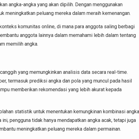
tukan angka-angka yang akan dipilih. Dengan menggunakan
untuk meningkatkan peluang mereka dalam meraih kemenangan.
m konteks komunitas online, di mana para anggota saling berbagi
uk membantu anggota lainnya dalam memahami lebih dalam tentang
am memilih angka.
anggih yang memungkinkan analisis data secara real-time.
er, termasuk prediksi angka dan pola yang muncul pada hasil
ampu memberikan rekomendasi yang lebih akurat kepada
golahan statistik untuk menentukan kemungkinan kombinasi angk
a ini, pengguna tidak hanya mendapatkan angka acak, tetapi juga
membantu meningkatkan peluang mereka dalam permainan.