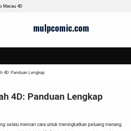
gel untuk Meraih
Riwayat dan Transformasi Kuda Togel di negara
mulpcomic.com
h 4D: Panduan Lengkap
ah 4D: Panduan Lengkap
ang selalu mencari cara untuk meningkatkan peluang menang.