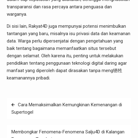
transparansi dan rasa percaya antara penguasa dan
warganya.
Di sisi lain, Rakyat4D juga mempunyai potensi menimbulkan
tantangan yang baru, misalnya isu privasi data dan keamanan
data. Warga perlu dipersenjatai dengan pengetahuan yang
baik tentang bagaimana memanfaatkan situs tersebut
dengan selamat. Oleh karena itu, penting untuk melakukan
pendidikan tentang penggunaan teknologi digital daring agar
manfaat yang diperoleh dapat dirasakan tanpa meng牺牲
keamanannya pribadi.
Post
Cara Memaksimalkan Kemungkinan Kemenangan di
navigation
Supertogel
Membongkar Fenomena-Fenomena Salju4D di Kalangan