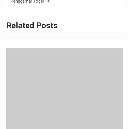
Penggemar Togel
Related Posts