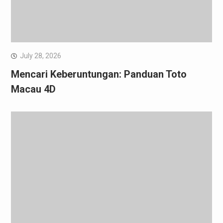
July 28, 2026
Mencari Keberuntungan: Panduan Toto
Macau 4D