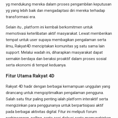
yg mendukung mereka dalam proses pengambilan keputusan
yg yang lebih baik dan mengadaptasi diri mereka terhadap
transformasi era.
Selain itu , platform ini kembali berkomitmen untuk
memotivasi keterlibatan aktif masyarakat. Lewat memberikan
tempat untuk user supaya membagikan pengalaman serta
ilmu, Rakyat4D menciptakan komunitas yg satu sama lain
support. Melalui wadah ini, diharapkan masyarakat dapat
semakin berdaya dan beraksi proaktif dalam proses sosial
serta ekonomi di tempat keduanya.
Fitur Utama Rakyat 4D
Rakyat 4D hadir dengan berbagai kemampuan unggulan yang
dirancang untuk mengoptimalkan pengalaman pengguna.
Salah satu fitur paling penting ialah platform interaktif serta
mengizinkan para penggunanya untuk berpartisipasi aktif
pada berbagai aktivitas digital. Fitur ini meliputi forum