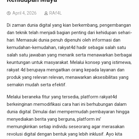
April 4, 2026
RAf4L
Di zaman dunia digital yang kian berkembang, pengembangan
dan teknik telah menjadi bagian penting dari kehidupan sehari-
hari. Memasuki dunia penuh dipenuhi oleh informasi dan
kemudahan-kemudahan, rakyat4d hadir sebagai salah satu
salah satu jawaban yang menarik serta menawarkan berbagai
keuntungan untuk masyarakat. Melalui konsep yang istimewa,
rakyat 4d berupaya mengaitkan orang kepada layanan dan
produk yang relevan relevan, menawarkan aksesibilitas yang
semakin mudah serta efektif.
Melalui beraneka fitur yang tersedia, platform rakyat4d
berkeinginan memodifikasi cara hari ini berhubungan dalam
dunia digital. Dimulai dari mempermudah pembayaran hingga
menyediakan berita yang berguna, platform ini’
memungkinkan setiap individu seseorang agar merasakan
revolusi digital dengan bentuk yang lebih inklusif. Ayo kita