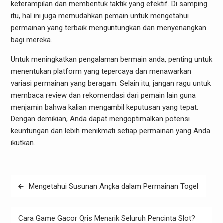
keterampilan dan membentuk taktik yang efektif. Di samping
itu, hal ini juga memudahkan pemain untuk mengetahui
permainan yang terbaik menguntungkan dan menyenangkan
bagi mereka.
Untuk meningkatkan pengalaman bermain anda, penting untuk
menentukan platform yang tepercaya dan menawarkan
variasi permainan yang beragam. Selain itu, jangan ragu untuk
membaca review dan rekomendasi dari pemain lain guna
menjamin bahwa kalian mengambil keputusan yang tepat.
Dengan demikian, Anda dapat mengoptimalkan potensi
keuntungan dan lebih menikmati setiap permainan yang Anda
ikutkan.
Post
Mengetahui Susunan Angka dalam Permainan Togel
navigation
Cara Game Gacor Qris Menarik Seluruh Pencinta Slot?