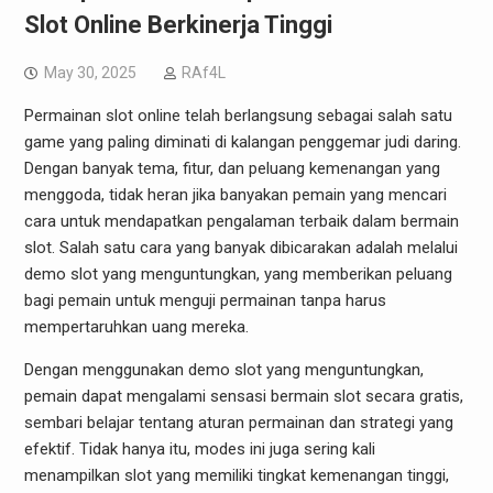
Slot Online Berkinerja Tinggi
May 30, 2025
RAf4L
Permainan slot online telah berlangsung sebagai salah satu
game yang paling diminati di kalangan penggemar judi daring.
Dengan banyak tema, fitur, dan peluang kemenangan yang
menggoda, tidak heran jika banyakan pemain yang mencari
cara untuk mendapatkan pengalaman terbaik dalam bermain
slot. Salah satu cara yang banyak dibicarakan adalah melalui
demo slot yang menguntungkan, yang memberikan peluang
bagi pemain untuk menguji permainan tanpa harus
mempertaruhkan uang mereka.
Dengan menggunakan demo slot yang menguntungkan,
pemain dapat mengalami sensasi bermain slot secara gratis,
sembari belajar tentang aturan permainan dan strategi yang
efektif. Tidak hanya itu, modes ini juga sering kali
menampilkan slot yang memiliki tingkat kemenangan tinggi,