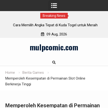
Breaking News
Cara Memilih Angka Tepat di Kuda Togel untuk Meraih
Keberhasilan
09 Aug, 2026
Skip
mulpcomic.com
to
content
Home
Berita Games
Memperoleh Kesempatan di Permainan Slot Online
Berkinerja Tinggi
Memperoleh Kesempatan di Permainan