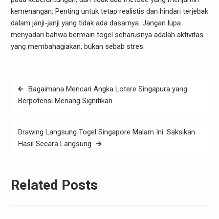
kemenangan. Penting untuk tetap realistis dan hindari terjebak
dalam janji-janji yang tidak ada dasarnya. Jangan lupa
menyadari bahwa bermain togel seharusnya adalah aktivitas
yang membahagiakan, bukan sebab stres.
Post
Bagaimana Mencari Angka Lotere Singapura yang
navigation
Berpotensi Menang Signifikan
Drawing Langsung Togel Singapore Malam Ini: Saksikan
Hasil Secara Langsung
Related Posts