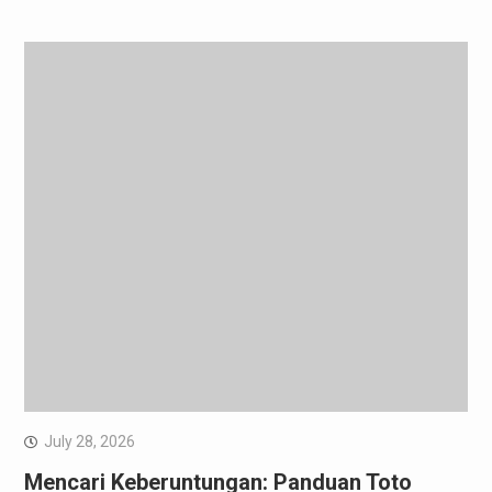
July 28, 2026
Mencari Keberuntungan: Panduan Toto