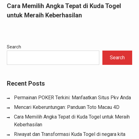
Cara Memilih Angka Tepat di Kuda Togel
untuk Meraih Keberhasilan
Search
Search
Recent Posts
Permainan POKER Terkini: Manfaatkan Situs Pkv Anda
Mencari Keberuntungan: Panduan Toto Macau 4D
Cara Memilih Angka Tepat di Kuda Togel untuk Meraih
Keberhasilan
Riwayat dan Transformasi Kuda Togel di negara kita