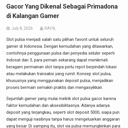
Gacor Yang Dikenal Sebagai Primadona
di Kalangan Gamer
July 8, 2026
RAf4L
Slot pulsa menjadi salah satu pilihan favorit untuk seluruh
gamer di Indonesia. Dengan kemudahan yang ditawarkan,
contohnya penggunaan pulsa dari penyedia seluler seperti
Indosat dan 3, para pemain sekarang dapat menikmati
beragam permainan slot tanpa perlu repot berpindah lokasi
atau melakukan transaksi yang rumit. Konsep slot pulsa,
khususnya yang menggunakan deposit pulsa, menjadikan
proses bermain semakin praktis dan mengasyikkan.
Sejumlah gamer yang mulai melirik slot pulsa gacor karena
faktor kemudahan dan aksesibilitasnya. Adanya adanya
deposit yang terjangkau, seperti slot deposit 5000, siapa pun
dapat menguji nasibnya tanpa harus mengeluarkan anggaran
yang besar. Di samping itu, slot via pulsa memungkinkan para