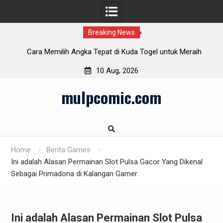
Breaking News
Cara Memilih Angka Tepat di Kuda Togel untuk Meraih
Keberhasilan
10 Aug, 2026
Skip
mulpcomic.com
to
content
Home
Berita Games
Ini adalah Alasan Permainan Slot Pulsa Gacor Yang Dikenal
Sebagai Primadona di Kalangan Gamer
Ini adalah Alasan Permainan Slot Pulsa