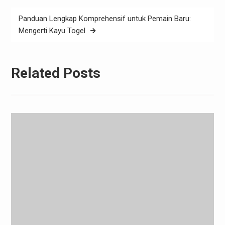
Panduan Lengkap Komprehensif untuk Pemain Baru:
Mengerti Kayu Togel
Related Posts