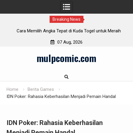
Breaking News
Cara Memilih Angka Tepat di Kuda Togel untuk Meraih
Keberhasilan
07 Aug, 2026
Skip
mulpcomic.com
to
content
Home
Berita Games
IDN Poker: Rahasia Keberhasilan Menjadi Pemain Handal
IDN Poker: Rahasia Keberhasilan
Menjadi Pemain Handal