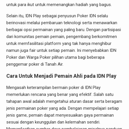
untuk para ikut untuk memenangkan hadiah yang bagus.
Selain itu, IDN Play sebagai penyusun Poker IDN selalu
berinovasi melalui pembaruan teknologi serta menawarkan
berbagai opsi permainan yang paling baru. Dengan partisipasi
dari komunitas pemain pemain, pengembang berkomitmen
untuk memfasilitasi platform yang tak hanya menghibur
namun juga fair untuk setiap pemain. Ini menyebabkan IDN
Poker dan Warga Poker pilihan utama bagi beberapa
penggemar poker di Tanah Air.
Cara Untuk Menjadi Pemain Ahli pada IDN Play
Mengasah keterampilan bermain poker di IDN Play
memerlukan rencana yang benar yang efektif. Salah satu
tahapan awal adalah mengetahui aturan dasar serta beragam
jenis permainan poker yang ada. Dengan mempelajari setiap
jenis game, pemain dapat menyesuaikan gaya permainan
sesuai dengan keunggulan dan kelemahan sendiri.