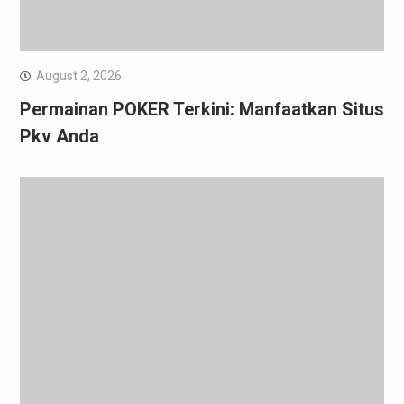
August 2, 2026
Permainan POKER Terkini: Manfaatkan Situs
Pkv Anda