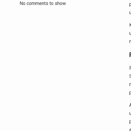
No comments to show.