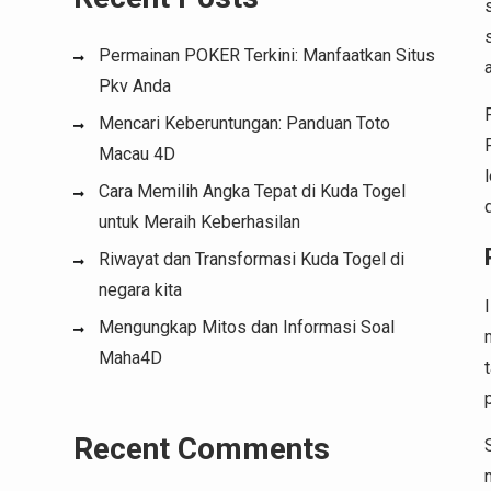
Permainan POKER Terkini: Manfaatkan Situs
Pkv Anda
Mencari Keberuntungan: Panduan Toto
Macau 4D
Cara Memilih Angka Tepat di Kuda Togel
untuk Meraih Keberhasilan
Riwayat dan Transformasi Kuda Togel di
negara kita
Mengungkap Mitos dan Informasi Soal
Maha4D
Recent Comments