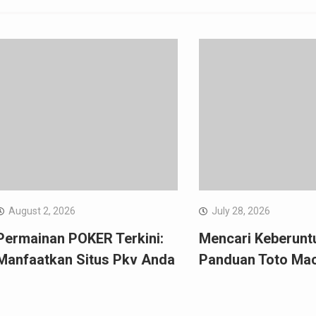
August 2, 2026
July 28, 2026
Permainan POKER Terkini:
Mencari Keberunt
Manfaatkan Situs Pkv Anda
Panduan Toto Ma