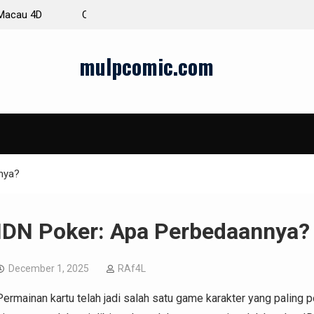
gel untuk Meraih
Riwayat dan Transformasi Kuda Togel di negara 
mulpcomic.com
nya?
IDN Poker: Apa Perbedaannya?
December 1, 2025
RAf4L
Permainan kartu telah jadi salah satu game karakter yang paling p