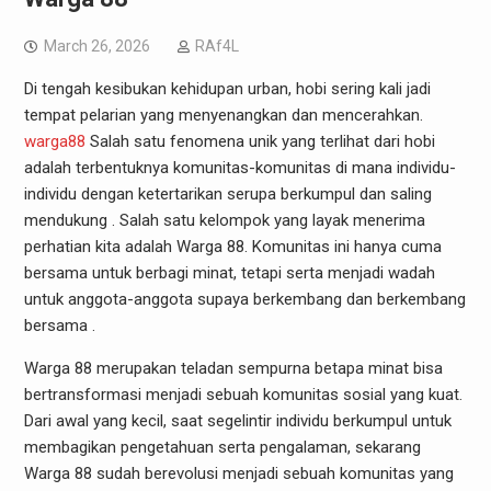
March 26, 2026
RAf4L
Di tengah kesibukan kehidupan urban, hobi sering kali jadi
tempat pelarian yang menyenangkan dan mencerahkan.
warga88
Salah satu fenomena unik yang terlihat dari hobi
adalah terbentuknya komunitas-komunitas di mana individu-
individu dengan ketertarikan serupa berkumpul dan saling
mendukung . Salah satu kelompok yang layak menerima
perhatian kita adalah Warga 88. Komunitas ini hanya cuma
bersama untuk berbagi minat, tetapi serta menjadi wadah
untuk anggota-anggota supaya berkembang dan berkembang
bersama .
Warga 88 merupakan teladan sempurna betapa minat bisa
bertransformasi menjadi sebuah komunitas sosial yang kuat.
Dari awal yang kecil, saat segelintir individu berkumpul untuk
membagikan pengetahuan serta pengalaman, sekarang
Warga 88 sudah berevolusi menjadi sebuah komunitas yang