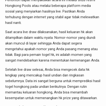
Penonton dapat menyaksikan acara ini melalui situs resmi
Hongkong Pools atau melalui beberapa platform media
sosial yang menyiarkan hasilnya live. Pastikan Anda
terhubung dengan internet yang stabil agar tidak melewatkan
hasil nanti.
Saat acara live draw dilaksanakan, hasil keluaran hk akan
ditampilkan dalam waktu nyata. Nomor-nomor yang diundi
akan muncul di layar sehingga Anda dapat segera
mengetahui apakah nomor yang Anda pasang menang atau
tidak. Bagi para pemain togel hk, ini adalah momen yang
sangat mendebarkan karena menentukan kemenangan Anda.
Setelah live draw selesai, Anda bisa mengecek data hk
lengkap yang mencakup hasil undian dan ringkasan
sebelumnya. Data ini sangat berguna untuk memprediksi hasil
togel hongkong pada undian berikutnya. Dengan rutin
memantau keluaran hongkong, Anda bisa menambah
kesempatan untuk memenangkan hk prize yang ditawarkan.