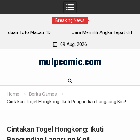
Breaking News
Cara Memilih Angka Tepat di Kuda Togel untuk Meraih
Keberhasilan
09 Aug, 2026
Skip
mulpcomic.com
to
content
Home
Berita Games
Cintakan Togel Hongkong: Ikuti Pengundian Langsung Kini!
Cintakan Togel Hongkong: Ikuti
Pengundian Langsung Kini!