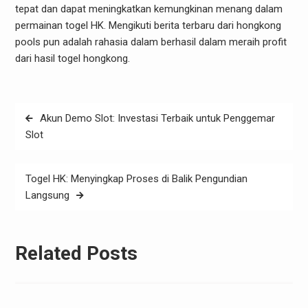
tepat dan dapat meningkatkan kemungkinan menang dalam
permainan togel HK. Mengikuti berita terbaru dari hongkong
pools pun adalah rahasia dalam berhasil dalam meraih profit
dari hasil togel hongkong.
Post
Akun Demo Slot: Investasi Terbaik untuk Penggemar
navigation
Slot
Togel HK: Menyingkap Proses di Balik Pengundian
Langsung
Related Posts