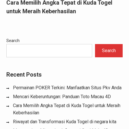
Cara Memilih Angka Tepat di Kuda Togel
untuk Meraih Keberhasilan
Search
Search
Recent Posts
Permainan POKER Terkini: Manfaatkan Situs Pkv Anda
Mencari Keberuntungan: Panduan Toto Macau 4D
Cara Memilih Angka Tepat di Kuda Togel untuk Meraih
Keberhasilan
Riwayat dan Transformasi Kuda Togel di negara kita