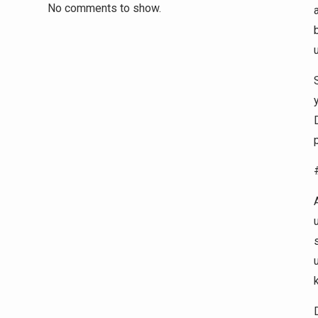
No comments to show.