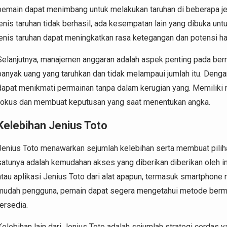
pemain dapat menimbang untuk melakukan taruhan di beberapa jen
jenis taruhan tidak berhasil, ada kesempatan lain yang dibuka
jenis taruhan dapat meningkatkan rasa ketegangan dan potensi ha
Selanjutnya, manajemen anggaran adalah aspek penting pada ber
banyak uang yang taruhkan dan tidak melampaui jumlah itu. Denga
dapat menikmati permainan tanpa dalam kerugian yang. Memiliki
fokus dan membuat keputusan yang saat menentukan angka.
Kelebihan Jenius Toto
Jenius Toto menawarkan sejumlah kelebihan serta membuat piliha
satunya adalah kemudahan akses yang diberikan diberikan oleh 
atau aplikasi Jenius Toto dari alat apapun, termasuk smartphon
mudah pengguna, pemain dapat segera mengetahui metode bermai
tersedia.
Kelebihan lain dari Jenius Toto adalah sejumlah strategi cerdas 