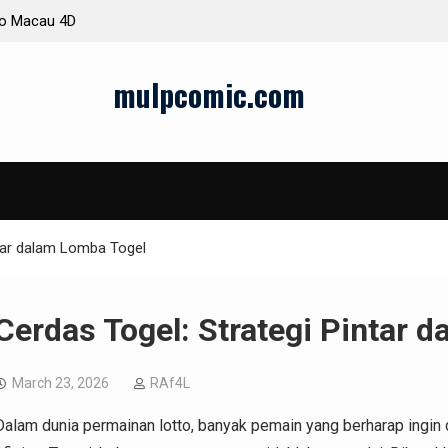
gel untuk Meraih
Riwayat dan Transformasi Kuda Togel di negara 
mulpcomic.com
ntar dalam Lomba Togel
Cerdas Togel: Strategi Pintar 
March 23, 2026
RAf4L
Dalam dunia permainan lotto, banyak pemain yang berharap ingi