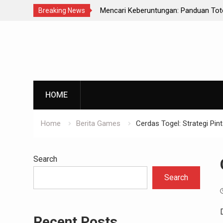
anduan Toto Macau 4D
Cara Memilih Angka Tepat di Kuda To
Breaking News
Keberhasilan
Skip
to
content
HOME
Home
Berita Games
Cerdas Togel: Strategi Pi
Search
Search
Recent Posts