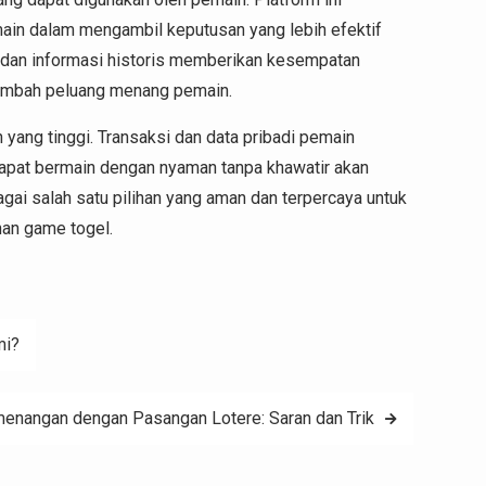
ain dalam mengambil keputusan yang lebih efektif
ik dan informasi historis memberikan kesempatan
nambah peluang menang pemain.
 yang tinggi. Transaksi dan data pribadi pemain
 dapat bermain dengan nyaman tanpa khawatir akan
gai salah satu pilihan yang aman dan terpercaya untuk
an game togel.
mi?
enangan dengan Pasangan Lotere: Saran dan Trik