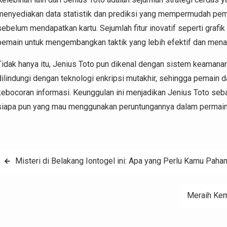
menyediakan data statistik dan prediksi yang mempermudah pem
sebelum mendapatkan kartu. Sejumlah fitur inovatif seperti graf
pemain untuk mengembangkan taktik yang lebih efektif dan me
Tidak hanya itu, Jenius Toto pun dikenal dengan sistem keamanan
dilindungi dengan teknologi enkripsi mutakhir, sehingga pemain
kebocoran informasi. Keunggulan ini menjadikan Jenius Toto seba
siapa pun yang mau menggunakan peruntungannya dalam permain
Post
Misteri di Belakang Iontogel ini: Apa yang Perlu Kamu Paha
navigation
Meraih Kem