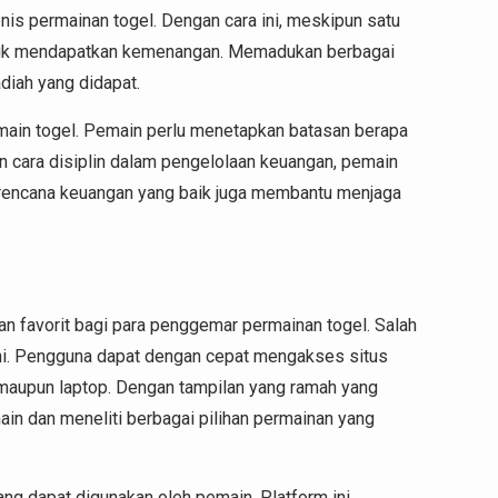
is permainan togel. Dengan cara ini, meskipun satu
 untuk mendapatkan kemenangan. Memadukan berbagai
diah yang didapat.
main togel. Pemain perlu menetapkan batasan berapa
n cara disiplin dalam pengelolaan keuangan, pemain
 rencana keuangan yang baik juga membantu menjaga
n favorit bagi para penggemar permainan togel. Salah
ini. Pengguna dapat dengan cepat mengakses situs
e maupun laptop. Dengan tampilan yang ramah yang
n dan meneliti berbagai pilihan permainan yang
yang dapat digunakan oleh pemain. Platform ini