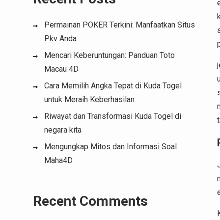
Permainan POKER Terkini: Manfaatkan Situs
Pkv Anda
Mencari Keberuntungan: Panduan Toto
Macau 4D
Cara Memilih Angka Tepat di Kuda Togel
untuk Meraih Keberhasilan
Riwayat dan Transformasi Kuda Togel di
negara kita
Mengungkap Mitos dan Informasi Soal
Maha4D
Recent Comments