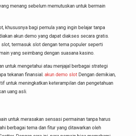
i yang menang sebelum memutuskan untuk bermain
, khususnya bagi pemula yang ingin belajar tanpa
diakan akun demo yang dapat diakses secara gratis.
 slot, termasuk slot dengan tema populer seperti
rmain yang seimbang dengan suasana kasino.
untuk mengetahui atau menjajal berbagai strategi
a tekanan finansial.
akun demo slot
Dengan demikian,
ektif untuk meningkatkan keterampilan dan pengetahuan
an uang asli.
ain untuk merasakan sensasi permainan tanpa harus
i berbagai tema dan fitur yang ditawarkan oleh