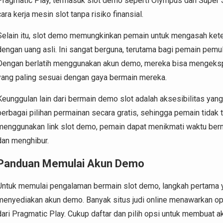
Pragmatic Play, termasuk slot demo seperti Olympus dan Super S
cara kerja mesin slot tanpa risiko finansial.
Selain itu, slot demo memungkinkan pemain untuk mengasah ket
dengan uang asli. Ini sangat berguna, terutama bagi pemain pemul
Dengan berlatih menggunakan akun demo, mereka bisa mengeksp
yang paling sesuai dengan gaya bermain mereka.
Keunggulan lain dari bermain demo slot adalah aksesibilitas yan
berbagai pilihan permainan secara gratis, sehingga pemain tidak 
menggunakan link slot demo, pemain dapat menikmati waktu ber
dan menghibur.
Panduan Memulai Akun Demo
Untuk memulai pengalaman bermain slot demo, langkah pertama y
menyediakan akun demo. Banyak situs judi online menawarkan op
dari Pragmatic Play. Cukup daftar dan pilih opsi untuk membuat a