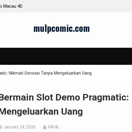
 di Kuda Togel untuk Meraih
Riwayat dan Transformasi Kuda Toge
mulpcomic.com
tic: Nikmati Sensasi Tanpa Mengeluarkan Uang
Bermain Slot Demo Pragmatic:
Mengeluarkan Uang
January 24, 2026
RAf4L