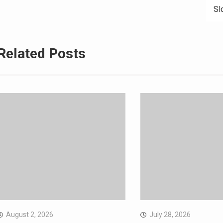
Sl
Related Posts
August 2, 2026
July 28, 2026