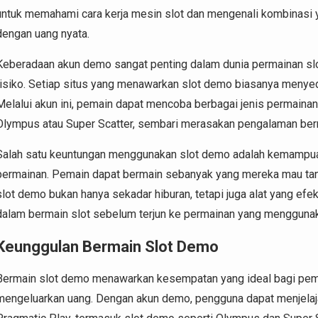
untuk memahami cara kerja mesin slot dan mengenali kombinas
dengan uang nyata.
Keberadaan akun demo sangat penting dalam dunia permainan slot
risiko. Setiap situs yang menawarkan slot demo biasanya menye
Melalui akun ini, pemain dapat mencoba berbagai jenis permainan
Olympus atau Super Scatter, sembari merasakan pengalaman be
Salah satu keuntungan menggunakan slot demo adalah kemampuan 
permainan. Pemain dapat bermain sebanyak yang mereka mau tanp
slot demo bukan hanya sekadar hiburan, tetapi juga alat yang ef
dalam bermain slot sebelum terjun ke permainan yang menggunak
Keunggulan Bermain Slot Demo
Bermain slot demo menawarkan kesempatan yang ideal bagi pem
mengeluarkan uang. Dengan akun demo, pengguna dapat menjelajah