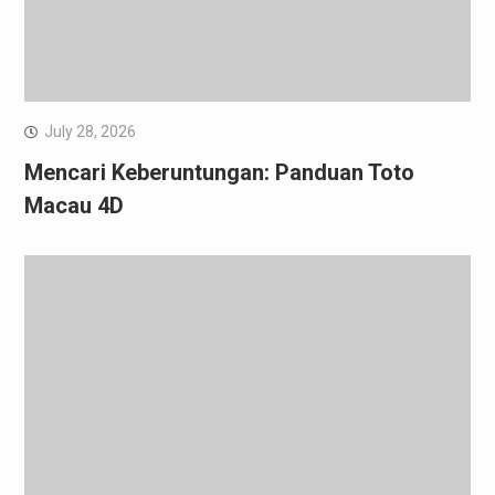
July 28, 2026
Mencari Keberuntungan: Panduan Toto
Macau 4D