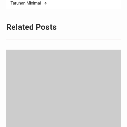
Taruhan Minimal
Related Posts