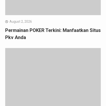
August 2, 2026
Permainan POKER Terkini: Manfaatkan Situs
Pkv Anda