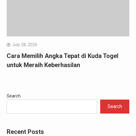
July 28, 2026
Cara Memilih Angka Tepat di Kuda Togel
untuk Meraih Keberhasilan
Search
Search
Recent Posts