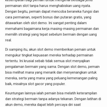
kesempatan bagi pemain untuk mengenal berbagai jenis
permainan slot tanpa harus menghabiskan uang nyata.
Dengan begitu, pemain dapat mencoba beraneka fungsi dan
cara permainan, seperti bonus dan putaran gratis, yang
ditawarkan oleh slot demo. Ini sangat penting dalam
memahami bagaimana kerja masing-masing permainan dan
memilih strategi yang tepat sebelum bermain dengan uang
real.
Di samping itu, akun slot demo memberikan pemain untuk
mengukur tingkat kepuasan mereka terhadap permainan
tertentu. Ini krusial sebab tidak semua slot menyajikan
pengalaman bermain yang sama. Dengan slot demo, pemain
bisa melihat mana yang menarik dan menyenangkan untuk
mereka, serta yang mana yang peluang kemenangan paling
baik, misalnya slot gacor yang populer.
Keuntungan lainnya ialah pemain bisa melatih keterampilan
dan strategi bermain tanpa adanya tekanan. Dengan latihan di
akun demo, mereka dapat lebih percaya diri saat