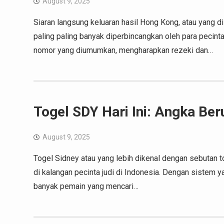
August 9, 2025
Siaran langsung keluaran hasil Hong Kong, atau yang di
paling paling banyak diperbincangkan oleh para pecint
nomor yang diumumkan, mengharapkan rezeki dan…
Togel SDY Hari Ini: Angka Ber
August 9, 2025
Togel Sidney atau yang lebih dikenal dengan sebutan 
di kalangan pecinta judi di Indonesia. Dengan sistem 
banyak pemain yang mencari…