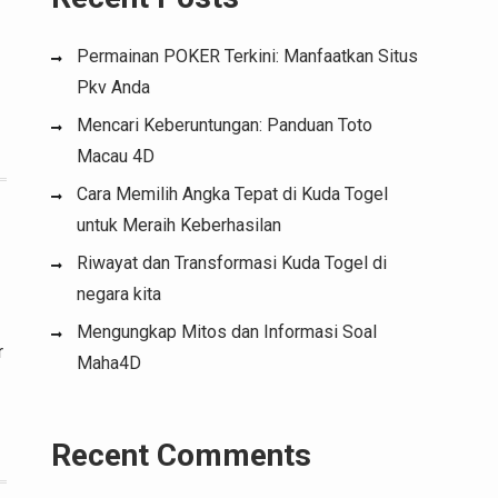
Permainan POKER Terkini: Manfaatkan Situs
Pkv Anda
Mencari Keberuntungan: Panduan Toto
Macau 4D
Cara Memilih Angka Tepat di Kuda Togel
untuk Meraih Keberhasilan
Riwayat dan Transformasi Kuda Togel di
negara kita
Mengungkap Mitos dan Informasi Soal
r
Maha4D
Recent Comments