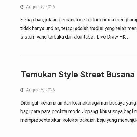
August 5, 2025
Setiap hari, jutaan pemain togel di Indonesia menghar
tidak hanya undian, tetapi adalah tradisi yang telah 
sistem yang terbuka dan akuntabel, Live Draw HK…
Temukan Style Street Busana
August 5, 2025
Ditengah keramaian dan keanekaragaman budaya yang ad
bagi para para pecinta mode Jepang, khususnya bagi me
mempresentasikan koleksi pakaian baju yang menunjuk