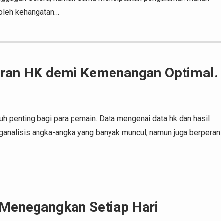
i oleh kehangatan…
ran HK demi Kemenangan Optimal.
guh penting bagi para pemain. Data mengenai data hk dan hasil
analisis angka-angka yang banyak muncul, namun juga berperan
Menegangkan Setiap Hari