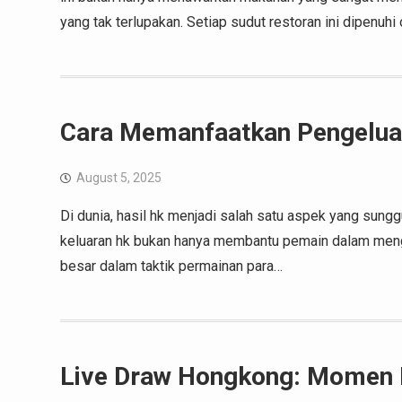
yang tak terlupakan. Setiap sudut restoran ini dipenuh
Cara Memanfaatkan Pengelua
August 5, 2025
Di dunia, hasil hk menjadi salah satu aspek yang sung
keluaran hk bukan hanya membantu pemain dalam meng
besar dalam taktik permainan para…
Live Draw Hongkong: Momen 