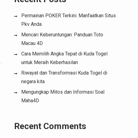
Permainan POKER Terkini: Manfaatkan Situs
Pkv Anda
Mencari Keberuntungan: Panduan Toto
Macau 4D
Cara Memilih Angka Tepat di Kuda Togel
untuk Meraih Keberhasilan
Riwayat dan Transformasi Kuda Togel di
negara kita
Mengungkap Mitos dan Informasi Soal
Maha4D
Recent Comments