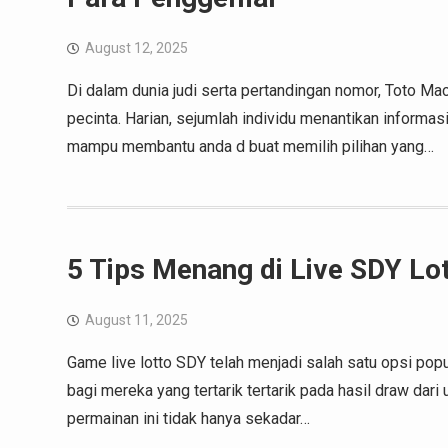
August 12, 2025
Di dalam dunia judi serta pertandingan nomor, Toto M
pecinta. Harian, sejumlah individu menantikan informasi
mampu membantu anda d buat memilih pilihan yang…
5 Tips Menang di Live SDY Lo
August 11, 2025
Game live lotto SDY telah menjadi salah satu opsi popu
bagi mereka yang tertarik tertarik pada hasil draw dari
permainan ini tidak hanya sekadar…