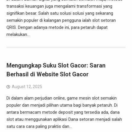
transaksi keuangan juga mengalami transformasi yang
signifikan besar. Salah satu solusi solusi yang sekarang
semakin populer di kalangan pengguna ialah slot setoran
QRIS. Dengan adanya metode ini, para petaruh dapat
melakukan…
Mengungkap Suku Slot Gacor: Saran
Berhasil di Website Slot Gacor
August 12, 2025
Di dalam alam perjudian online, game mesin slot semakin
populer dan menjadi pilihan utama bagi banyak petaruh. Di
antara bermacam metode deposit yang tersedia ada, dana
slot atau menggunakan aplikasi Dana setoran menjadi salah
satu cara cara paling praktis dan…