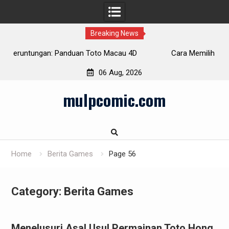
Breaking News
u 4D
Cara Memilih Angka Tepat di Kuda Togel untuk Meraih
Keberhasilan
06 Aug, 2026
Skip
mulpcomic.com
to
content
Home
Berita Games
Page 56
Category:
Berita Games
Menelusuri Asal Usul Permainan Toto Hong