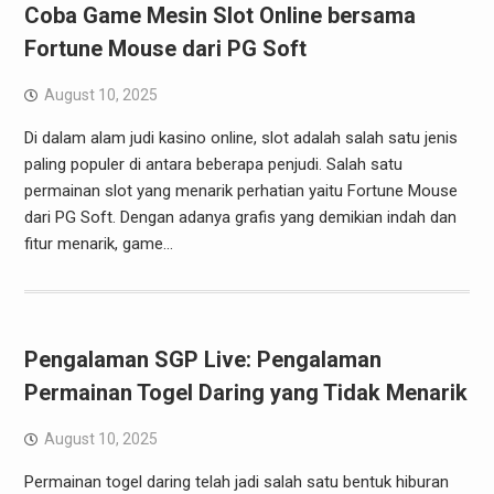
Coba Game Mesin Slot Online bersama
Fortune Mouse dari PG Soft
August 10, 2025
Di dalam alam judi kasino online, slot adalah salah satu jenis
paling populer di antara beberapa penjudi. Salah satu
permainan slot yang menarik perhatian yaitu Fortune Mouse
dari PG Soft. Dengan adanya grafis yang demikian indah dan
fitur menarik, game…
Pengalaman SGP Live: Pengalaman
Permainan Togel Daring yang Tidak Menarik
August 10, 2025
Permainan togel daring telah jadi salah satu bentuk hiburan