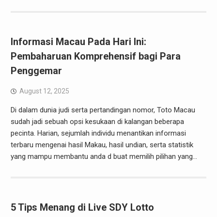
Informasi Macau Pada Hari Ini:
Pembaharuan Komprehensif bagi Para
Penggemar
August 12, 2025
Di dalam dunia judi serta pertandingan nomor, Toto Macau
sudah jadi sebuah opsi kesukaan di kalangan beberapa
pecinta. Harian, sejumlah individu menantikan informasi
terbaru mengenai hasil Makau, hasil undian, serta statistik
yang mampu membantu anda d buat memilih pilihan yang…
5 Tips Menang di Live SDY Lotto