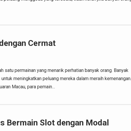
 dengan Cermat
h satu permainan yang menarik perhatian banyak orang. Banyak
 untuk meningkatkan peluang mereka dalam meraih kemenangan
uaran Macau, para pemain…
as Bermain Slot dengan Modal