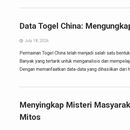
Data Togel China: Mengungkap
July 18, 2026
Permainan Togel China telah menjadi salah satu bentuk
Banyak yang tertarik untuk menganalisis dan mempelajar
Dengan memanfaatkan data-data yang dihasilkan dari h
Menyingkap Misteri Masyaraka
Mitos