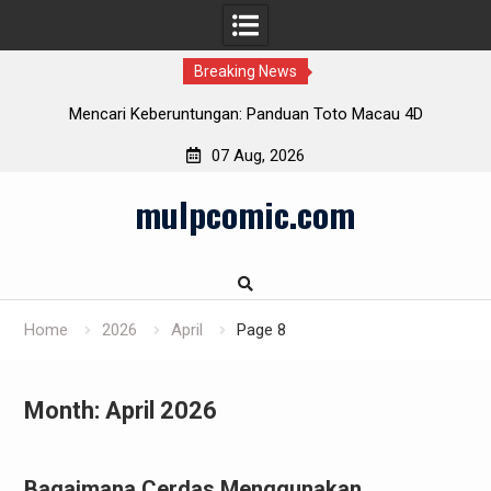
Breaking News
a
Mencari Keberuntungan: Panduan Toto Macau 4D
07 Aug, 2026
Skip
mulpcomic.com
to
content
Home
2026
April
Page 8
Month:
April 2026
Bagaimana Cerdas Menggunakan